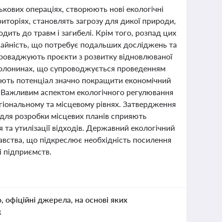
ькових операціях, створюють нові екологічні
иторіях, становлять загрозу для дикої природи,
одить до травм і загибелі. Крім того, розпад цих
жайність, що потребує подальших досліджень та
проваджують проєкти з розвитку відновлюваної
 полонинах, що супроводжується проведенням
мають потенціал значно покращити економічний
. Важливим аспектом екологічного регулювання
егіональному та місцевому рівнях. Затвердження
 для розробки місцевих планів сприяють
та утилізації відходів. Державний екологічний
вства, що підкреслює необхідність посилення
і підприємств.
о, офіційні джерела, на основі яких
к