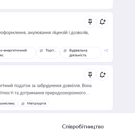
оформлення, анулювання ліцензій і дозволів,
о-енергетичний
Торгівля
Будівельна
+2
кс
діяльність
гічний податок за забруднення довкілля. Вона
звітності та дотримання природоохоронного
комплекс
Металургія
Співробітництво