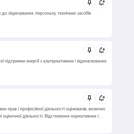
о ліцензування, персоналу, технічних засобів
 підтримки енергії з альтернативних і відновлюваних
х прав і професійної діяльності оцінювачів, включно
і оціночної діяльності. Відстеження нормативних і
иста або бухгалтера під час оподаткування,
 статусу суб'єктів оціночної діяльності