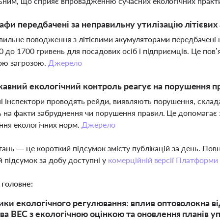
ьним, що сприяє впровадженню сучасних екологічних практ
афи передбачені за неправильну утилізацію літієвих 
вильне поводження з літієвими акумуляторами передбачені 
50 до 1700 гривень для посадових осіб і підприємців. Це пов
ю загрозою.
Джерело
авний екологічний контроль реагує на порушення п
 інспектори проводять рейди, виявляють порушення, склад
 на факти забруднення чи порушення правил. Це допомагає з
ння екологічних норм.
Джерело
тань — це короткий підсумок змісту публікацій за день. По
 підсумок за добу доступні у
комерційній версії Платформи
 головне:
ики екологічного регулювання: вплив оптоволокна від
ва ВЕС з екологічною оцінкою та оновлення планів уп