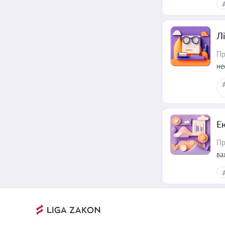
Лі
Пр
не
Е
Пр
ва
за