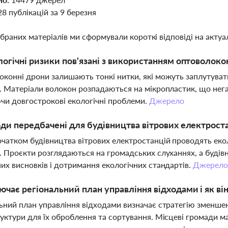
28 публікацій за 9 березня
ібраних матеріалів ми сформували короткі відповіді на актуал
логічні ризики пов'язані з використанням оптоволоко
конні дрони залишають тонкі нитки, які можуть заплутувати
. Матеріали волокон розпадаються на мікропластик, що нега
и довгострокові екологічні проблеми.
Джерело
оди передбачені для будівництва вітрових електроста
чатком будівництва вітрових електростанцій проводять екол
. Проєкти розглядаються на громадських слуханнях, а буді
их висновків і дотримання екологічних стандартів.
Джерел
чає регіональний план управління відходами і як він
ьний план управління відходами визначає стратегію зменшен
уктури для їх оброблення та сортування. Місцеві громади ма