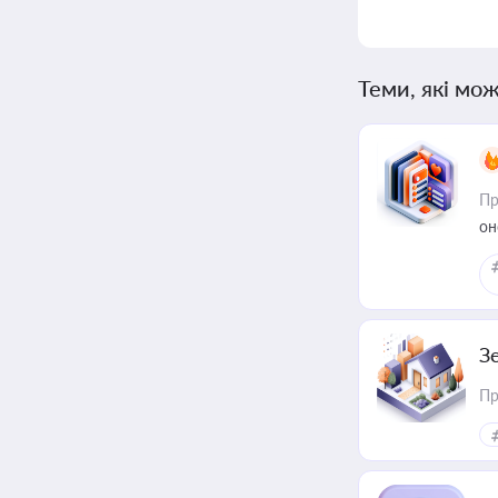
Теми, які мож
Пр
он
З
Пр