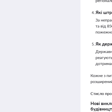
регіонал
Які штр
За непра
та від 8
пожежно
Як держ
Державні
реагують
дотрима
Кожне з пи
розширений
Стисло про
Нові викл
будівницт