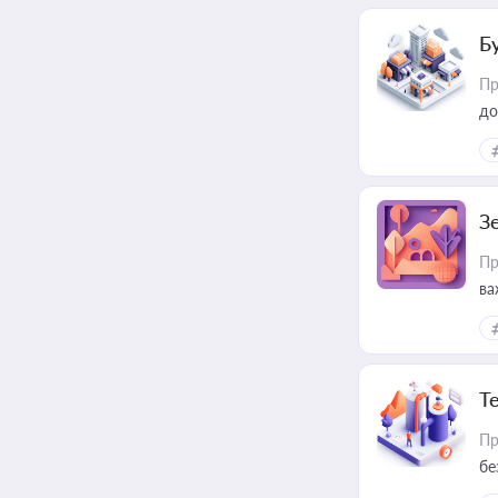
Б
Пр
до
З
Пр
ва
ре
Т
Пр
бе