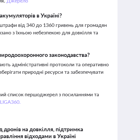
ик.
Джерело
акумуляторів в Україні?
штрафи від 340 до 1360 гривень для громадян
’язано з їхньою небезпекою для довкілля та
риродоохоронного законодавства?
ають адміністративні протоколи та оперативно
берігати природні ресурси та забезпечувати
вний список першоджерел з посиланнями та
 LIGA360.
 дронів на довкілля, підтримка
равління відходами в Україні