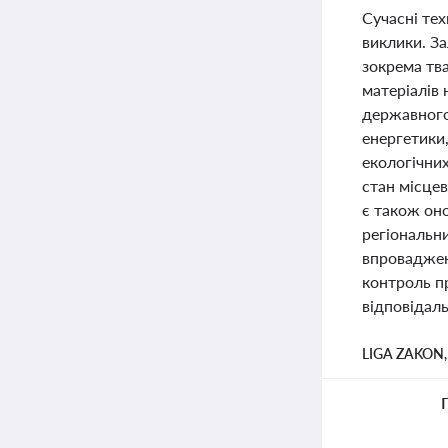
Сучасні тех
виклики. З
зокрема тва
матеріалів
державного
енергетики
екологічни
стан місце
є також он
регіональн
впроваджен
контроль п
відповідаль
LIGA ZAKON