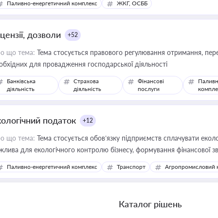
Паливно-енергетичний комплекс
ЖКГ, ОСББ
цензії, дозволи
+52
о що тема:
Тема стосується правового регулювання отримання, пере
обхідних для провадження господарської діяльності
Банківська
Страхова
Фінансові
Паливн
діяльність
діяльність
послуги
компле
кологічний податок
+12
о що тема:
Тема стосується обов’язку підприємств сплачувати еколо
жлива для екологічного контролю бізнесу, формування фінансової 
конодавства
Паливно-енергетичний комплекс
Транспорт
Агропромисловий 
Каталог рішень