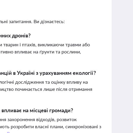
ьні запитання. Ви дізнаєтесь:
нних дронів?
 тварин і птахів, викликаючи травми або
тивно впливає на ґрунти та рослини,
нцій в Україні з урахуванням екології?
огічні дослідження та оцінку впливу на
вництво починається лише після отримання
о
 впливає на місцеві громади?
ня захоронення відходів, розвиток
ють розробити власні плани, синхронізовані з