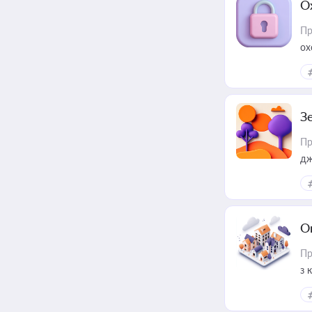
О
Пр
ох
З
Пр
дж
О
Пр
з 
ме
пр