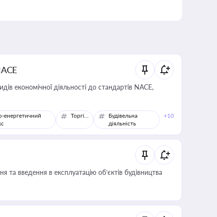
NACE
идів економічної діяльності до стандартів NACE,
о-енергетичний
Торгівля
Будівельна
+10
кс
діяльність
я та введення в експлуатацію об’єктів будівництва