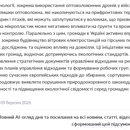
нології, зокрема використання оптоволоконних дронів у війс
алишки оптоволокна, які накопичуються на прифронтових тер
рин і птахів, які можуть заплутуватися у волокнах, що призв
 на мікропластик може негативно впливати на ґрунти та вро
 контролю. Паралельно з цим, громади в Україні активно в
, зокрема будівництво вітрових електростанцій на гірських
х досліджень та оцінкою впливу на довкілля. Ці ініціативи 
вих громад, водночас дотримуючись екологічних стандартів
овлення стратегічних документів управління відходами на р
их планів управління відходами та формування робочих груп
ню сучасних європейських підходів до збирання, сортування 
родовжує виявляти порушення природоохоронного законода
ності та підвищення екологічної свідомості серед громадян 
,
09 березня 2026
Повний AI-огляд дня та посилання на всі новини, статті, віде
сформований цей підсумо