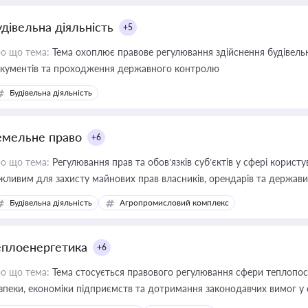
удівельна діяльність
+5
о що тема:
Тема охоплює правове регулювання здійснення будівельн
кументів та проходження державного контролю
Будівельна діяльність
емельне право
+6
о що тема:
Регулювання прав та обов’язків суб’єктів у сфері корист
жливим для захисту майнових прав власників, орендарів та держави
сурсами
Будівельна діяльність
Агропромисловий комплекс
еплоенергетика
+6
о що тема:
Тема стосується правового регулювання сфери теплопост
зпеки, економіки підприємств та дотримання законодавчих вимог у