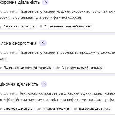
хоронна діяльність
+5
о що тема:
Правове регулювання надання охоронних послуг, вимоги д
орони та організації пультової й фізичної охорони
Банківська діяльність
Паливно-енергетичний комплекс
елена енергетика
+63
о що тема:
Правове регулювання виробництва, продажу та державної
ерел
Паливно-енергетичний комплекс
Агропромисловий комплекс
ціночна діяльність
+8
о що тема:
Тема охоплює правове регулювання оцінки майна, майнови
кваліфікаційними вимогами, звітністю та цифровими сервісами у сфер
дійних змін у цій сфері корисне для власника бізнесу, керівника, юр
Страхова діяльність
Фінансові послуги
Будівельна діяльність
иватизації, оренди державного майна, корпоративних угод і перевірки