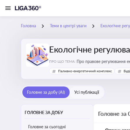
Головна
Теми в центрі уваги
Екологічне рег
Екологічне регулюв
Про правове регулювання ек
ПРО ЩО ТЕМА:
європейськими нормами
Паливно-енергетичний комплекс
Буд
Головне за добу (AI)
Усі публікації
ГОЛОВНЕ ЗА ДОБУ
Головне за 
Головне за сьогодні
Опрацьова