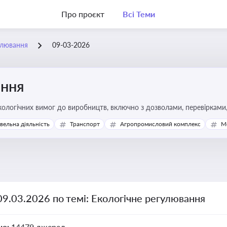
Про проєкт
Всі Теми
улювання
09-03-2026
ання
ологічних вимог до виробництв, включно з дозволами, перевірками, 
івельна діяльність
Транспорт
Агропромисловий комплекс
М
09.03.2026 по темі: Екологічне регулювання
но:
14479 джерел