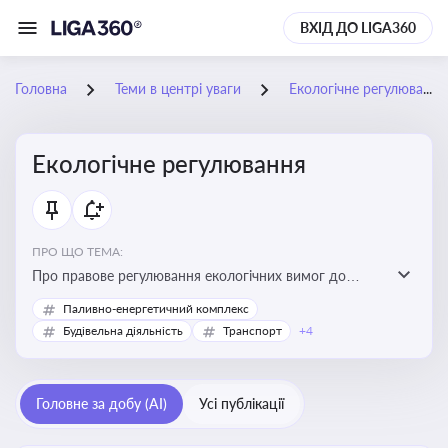
ВХІД ДО LIGA360
Головна
Теми в центрі уваги
Екологічне регулювання
Екологічне регулювання
ПРО ЩО ТЕМА:
Про правове регулювання екологічних вимог до
виробництв, включно з дозволами, перевірками,
Паливно-енергетичний комплекс
стандартами викидів і гармонізацією з
Будівельна діяльність
Транспорт
+4
європейськими нормами
Головне за добу (AI)
Усі публікації