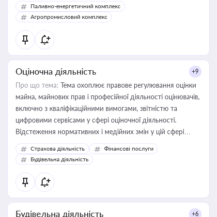
Паливно-енергетичний комплекс
Агропромисловий комплекс
Оціночна діяльність
+9
Про що тема:
Тема охоплює правове регулювання оцінки
майна, майнових прав і професійної діяльності оцінювачів,
включно з кваліфікаційними вимогами, звітністю та
цифровими сервісами у сфері оціночної діяльності.
Відстеження нормативних і медійних змін у цій сфері
корисне для власника бізнесу, керівника, юриста або
Страхова діяльність
Фінансові послуги
бухгалтера під час оподаткування, приватизації, оренди
Будівельна діяльність
державного майна, корпоративних угод і перевірки
статусу суб'єктів оціночної діяльності
Будівельна діяльність
+6