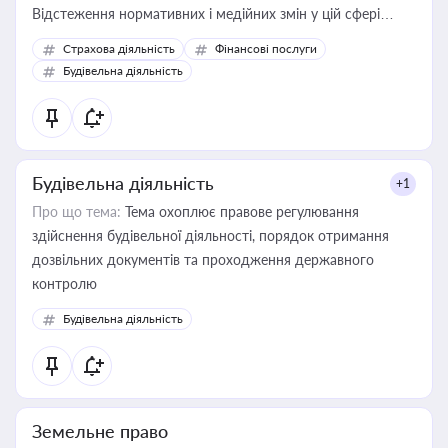
Відстеження нормативних і медійних змін у цій сфері
корисне для власника бізнесу, керівника, юриста або
Страхова діяльність
Фінансові послуги
бухгалтера під час оподаткування, приватизації, оренди
Будівельна діяльність
державного майна, корпоративних угод і перевірки
статусу суб'єктів оціночної діяльності
Будівельна діяльність
+1
Про що тема:
Тема охоплює правове регулювання
здійснення будівельної діяльності, порядок отримання
дозвільних документів та проходження державного
контролю
Будівельна діяльність
Земельне право