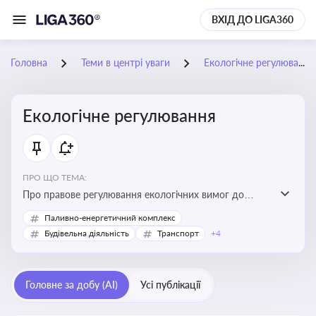
ВХІД ДО LIGA360
Головна
Теми в центрі уваги
Екологічне регулювання
Екологічне регулювання
ПРО ЩО ТЕМА:
Про правове регулювання екологічних вимог до
виробництв, включно з дозволами, перевірками,
Паливно-енергетичний комплекс
стандартами викидів і гармонізацією з
Будівельна діяльність
Транспорт
+4
європейськими нормами
Головне за добу (AI)
Усі публікації