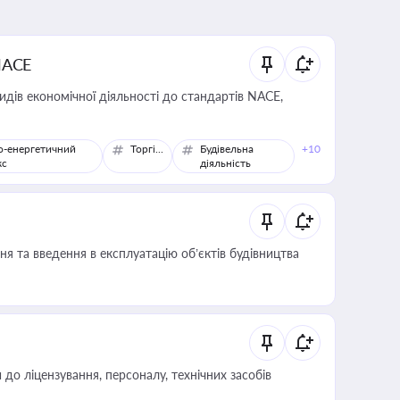
NACE
идів економічної діяльності до стандартів NACE,
о-енергетичний
Торгівля
Будівельна
+10
кс
діяльність
я та введення в експлуатацію об’єктів будівництва
о ліцензування, персоналу, технічних засобів