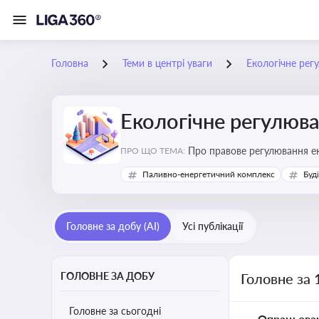
Головна
Теми в центрі уваги
Екологічне рег
Екологічне регулюв
Про правове регулювання ек
ПРО ЩО ТЕМА:
європейськими нормами
Паливно-енергетичний комплекс
Буд
Головне за добу (AI)
Усі публікації
ГОЛОВНЕ ЗА ДОБУ
Головне за 
Головне за сьогодні
Опрацьова