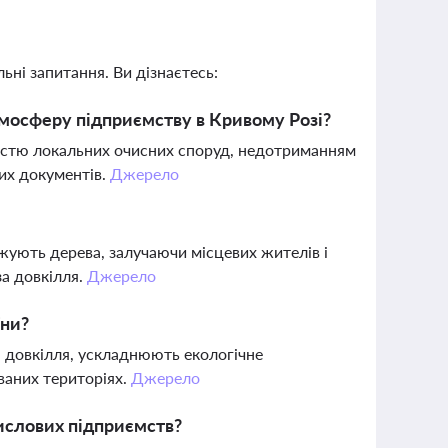
ьні запитання. Ви дізнаєтесь:
атмосферу підприємству в Кривому Розі?
ністю локальних очисних споруд, недотриманням
их документів.
Джерело
жують дерева, залучаючи місцевих жителів і
за довкілля.
Джерело
їни?
 довкілля, ускладнюють екологічне
ваних територіях.
Джерело
ислових підприємств?