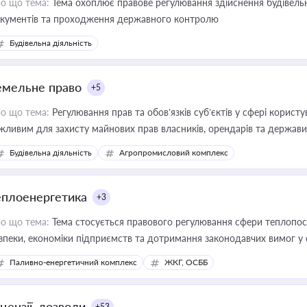
о що тема:
Тема охоплює правове регулювання здійснення будівельн
кументів та проходження державного контролю
Будівельна діяльність
емельне право
+5
о що тема:
Регулювання прав та обов’язків суб’єктів у сфері корист
жливим для захисту майнових прав власників, орендарів та держави
сурсами
Будівельна діяльність
Агропромисловий комплекс
еплоенергетика
+3
о що тема:
Тема стосується правового регулювання сфери теплопост
зпеки, економіки підприємств та дотримання законодавчих вимог у
Паливно-енергетичний комплекс
ЖКГ, ОСББ
цензії, дозволи
+53