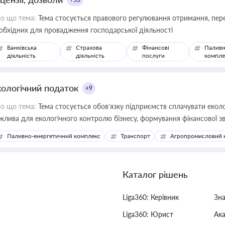
о що тема:
Тема стосується правового регулювання отримання, пере
обхідних для провадження господарської діяльності
Банківська
Страхова
Фінансові
Паливн
діяльність
діяльність
послуги
компле
кологічний податок
+9
о що тема:
Тема стосується обов’язку підприємств сплачувати еколо
жлива для екологічного контролю бізнесу, формування фінансової 
конодавства
Паливно-енергетичний комплекс
Транспорт
Агропромисловий 
Каталог рішень
Liga360: Керівник
Зн
Liga360: Юрист
Ак