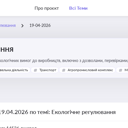
Про проєкт
Всі Теми
улювання
19-04-2026
ання
ологічних вимог до виробництв, включно з дозволами, перевірками, 
івельна діяльність
Транспорт
Агропромисловий комплекс
М
19.04.2026 по темі: Екологічне регулювання
но:
14536 джерел