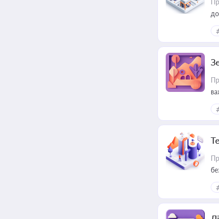
Пр
до
З
Пр
ва
ре
Т
Пр
бе
Лі