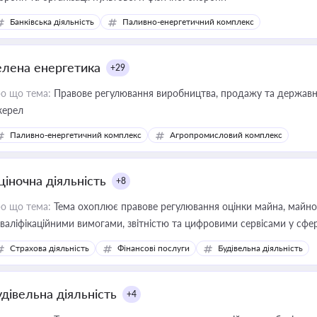
Банківська діяльність
Паливно-енергетичний комплекс
елена енергетика
+29
о що тема:
Правове регулювання виробництва, продажу та державної
ерел
Паливно-енергетичний комплекс
Агропромисловий комплекс
ціночна діяльність
+8
о що тема:
Тема охоплює правове регулювання оцінки майна, майнови
кваліфікаційними вимогами, звітністю та цифровими сервісами у сфер
дійних змін у цій сфері корисне для власника бізнесу, керівника, юр
Страхова діяльність
Фінансові послуги
Будівельна діяльність
иватизації, оренди державного майна, корпоративних угод і перевірки
удівельна діяльність
+4