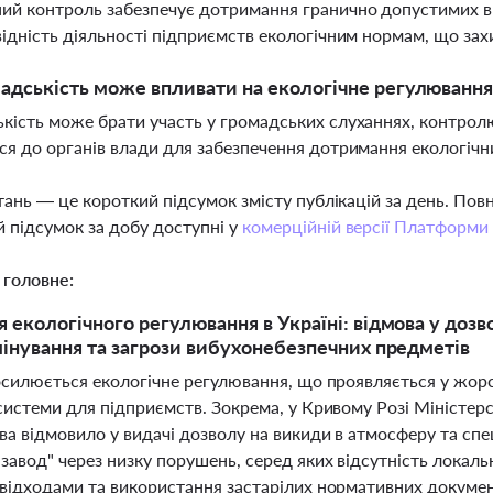
й контроль забезпечує дотримання гранично допустимих вик
відність діяльності підприємств екологічним нормам, що за
адськість може впливати на екологічне регулювання
кість може брати участь у громадських слуханнях, контролюв
ся до органів влади для забезпечення дотримання екологіч
тань — це короткий підсумок змісту публікацій за день. По
 підсумок за добу доступні у
комерційній версії Платформи
 головне:
 екологічного регулювання в Україні: відмова у дозв
мінування та загрози вибухонебезпечних предметів
посилюється екологічне регулювання, що проявляється у жо
системи для підприємств. Зокрема, у Кривому Розі Міністерс
ва відмовило у видачі дозволу на викиди в атмосферу та сп
завод" через низку порушень, серед яких відсутність локал
 відходами та використання застарілих нормативних докумен