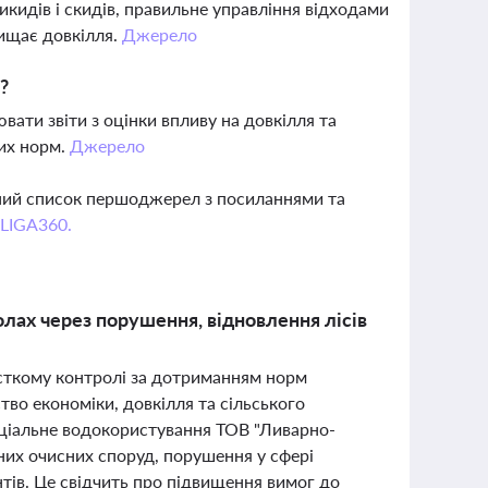
идів і скидів, правильне управління відходами
хищає довкілля.
Джерело
?
ати звіти з оцінки впливу на довкілля та
них норм.
Джерело
вний список першоджерел з посиланнями та
 LIGA360.
олах через порушення, відновлення лісів
рсткому контролі за дотриманням норм
тво економіки, довкілля та сільського
еціальне водокористування ТОВ "Ливарно-
ьних очисних споруд, порушення у сфері
тів. Це свідчить про підвищення вимог до