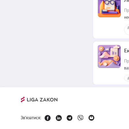
Пр
не
Е
Пр
ва
за
Зв'язатися: