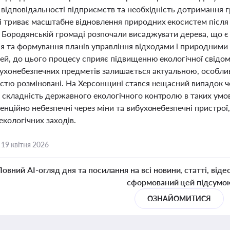
 відповідальності підприємств та необхідність дотримання 
і триває масштабне відновлення природних екосистем після 
у Бородянській громаді розпочали висаджувати дерева, що 
я та формування планів управління відходами і природними 
ей, до цього процесу сприяє підвищенню екологічної свідомо
ухонебезпечних предметів залишається актуальною, особливо 
стю розміновані. На Херсонщині стався нещасний випадок че
 складність державного екологічного контролю в таких умо
енційно небезпечні через міни та вибухонебезпечні пристрої
екологічних заходів.
,
19 квітня 2026
Повний AI-огляд дня та посилання на всі новини, статті, віде
сформований цей підсумо
ОЗНАЙОМИТИСЯ