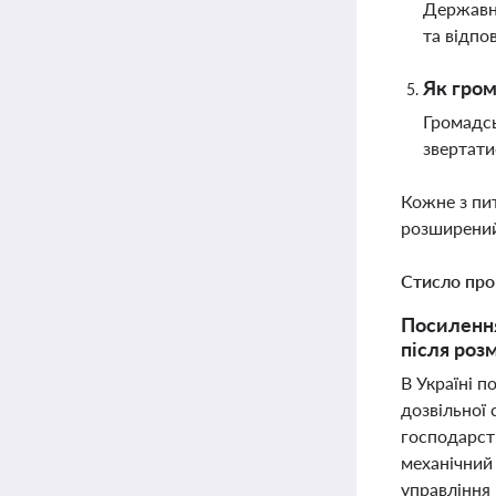
Державни
та відпо
Як гром
Громадсь
звертати
Кожне з пи
розширений
Стисло про
Посилення
після роз
В Україні 
дозвільної 
господарст
механічний 
управління