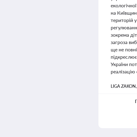
екологічної
на Київщин
територій 
регулюванн
зокрема діт
загроза виб
ще не повні
підкреслює
України пот
реалізацію 
LIGA ZAKON