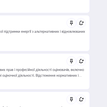
 підтримки енергії з альтернативних і відновлюваних
х прав і професійної діяльності оцінювачів, включно
і оціночної діяльності. Відстеження нормативних і
иста або бухгалтера під час оподаткування,
 статусу суб'єктів оціночної діяльності