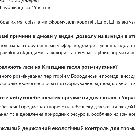
4 публікації за 19 квітня
ібраних матеріалів ми сформували короткі відповіді на актуал
овні причини відмови у видачі дозволу на викиди в 
пов’язана з порушеннями у сфері водокористування, відсут
равління відходами та використанням застарілих нормативн
овлюють ліси на Київщині після розмінування?
вного розмінування територій у Бородянській громаді висад
о сприяє екологічній освіті та формуванню відповідальності 
рози вибухонебезпечних предметів для екології Укра
безпечні предмети створюють небезпеку для життя людей і
ння та відновлення природних ресурсів, особливо на заміно
ажливий державний екологічний контроль для пром