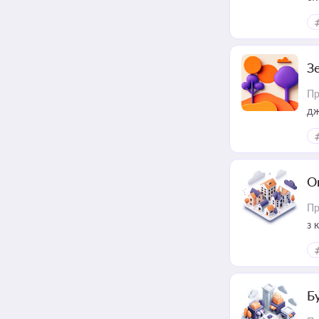
З
Пр
дж
О
Пр
з 
ме
пр
Б