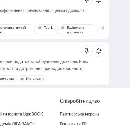
оформлення, анулювання ліцензій і дозволів,
о-енергетичний
Торгівля
Будівельна
+2
кс
діяльність
гічний податок за забруднення довкілля. Вона
звітності та дотримання природоохоронного
комплекс
Металургія
Співробітництво
айти юриста Liga:BOOK
Партнерська мережа
адемія ЛІГА:ЗАКОН
Реклама та PR