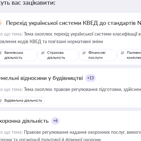
уть вас зацікавити:
Перехід української системи КВЕД до стандартів 
о що тема:
Тема охоплює перехід української системи класифікації в
овлення кодів КВЕД та пов'язані нормативні зміни
Банківська
Страхова
Фінансові
Паливн
діяльність
діяльність
послуги
компле
емельні відносини у будівництві
+13
о що тема:
Тема охоплює правове регулювання підготовки, здійсненн
Будівельна діяльність
хоронна діяльність
+6
о що тема:
Правове регулювання надання охоронних послуг, вимоги д
орони та організації пультової й фізичної охорони