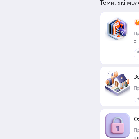
Теми, які мож
Пр
он
З
Пр
О
Пр
ох