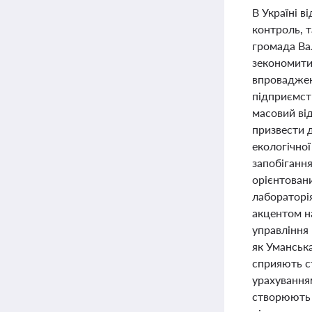
В Україні в
контроль, т
громада Вал
зекономити 
впроваджен
підприємст
масовий від
призвести 
екологічно
запобіганн
орієнтован
лабораторія
акцентом на
управління 
як Уманськ
сприяють с
урахування
створюють 