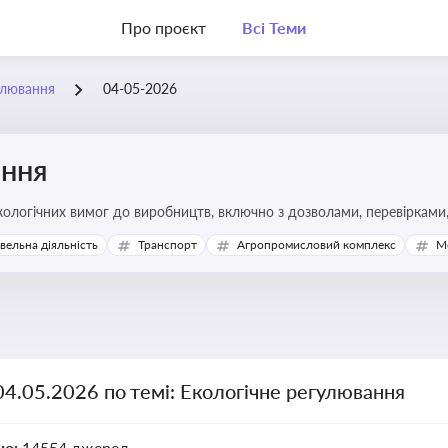
Про проєкт
Всі Теми
улювання
04-05-2026
ання
ологічних вимог до виробництв, включно з дозволами, перевірками, 
івельна діяльність
Транспорт
Агропромисловий комплекс
М
04.05.2026 по темі: Екологічне регулювання
но:
14554 джерел