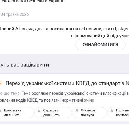
екологічної безпеки в Україні.
,
04 травня 2026
Повний AI-огляд дня та посилання на всі новини, статті, віде
сформований цей підсумо
ОЗНАЙОМИТИСЯ
уть вас зацікавити:
Перехід української системи КВЕД до стандартів 
о що тема:
Тема охоплює перехід української системи класифікації в
овлення кодів КВЕД та пов'язані нормативні зміни
Банківська
Страхова
Фінансові
Паливн
діяльність
діяльність
послуги
компле