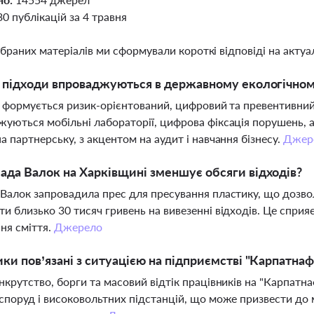
30 публікацій за 4 травня
ібраних матеріалів ми сформували короткі відповіді на актуал
і підходи впроваджуються в державному екологічном
і формується ризик-орієнтований, цифровий та превентивний
уються мобільні лабораторії, цифрова фіксація порушень, а
а партнерську, з акцентом на аудит і навчання бізнесу.
Джер
ада Валок на Харківщині зменшує обсяги відходів?
Валок запровадила прес для пресування пластику, що дозвол
и близько 30 тисяч гривень на вивезенні відходів. Це сприяє
ня сміття.
Джерело
ики пов’язані з ситуацією на підприємстві "Карпатна
нкрутство, борги та масовий відтік працівників на "Карпатн
споруд і високовольтних підстанцій, що може призвести до