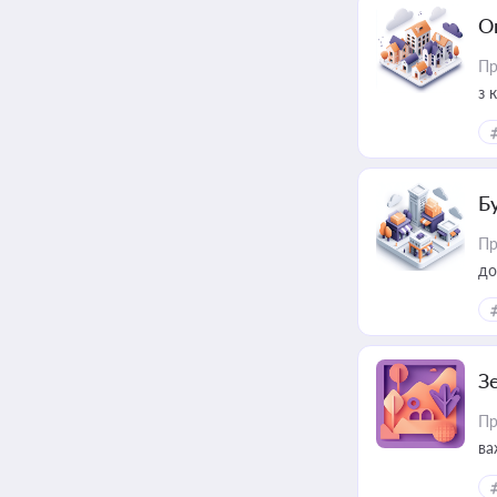
О
Пр
з 
ме
пр
Б
Пр
до
З
Пр
ва
ре