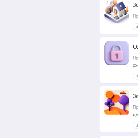
З
Пр
О
Пр
ох
З
Пр
дж