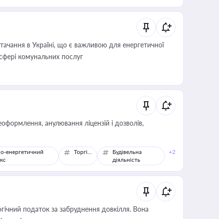
ачання в Україні, що є важливою для енергетичної
 сфері комунальних послуг
оформлення, анулювання ліцензій і дозволів,
о-енергетичний
Торгівля
Будівельна
+2
кс
діяльність
гічний податок за забруднення довкілля. Вона