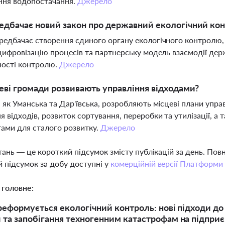
ння водопостачання.
Джерело
дбачає новий закон про державний екологічний ко
редбачає створення єдиного органу екологічного контролю,
 цифровізацію процесів та партнерську модель взаємодії де
ності контролю.
Джерело
еві громади розвивають управління відходами?
 як Уманська та Дар'ївська, розробляють місцеві плани упр
я відходів, розвиток сортування, переробки та утилізації, а
ами для сталого розвитку.
Джерело
тань — це короткий підсумок змісту публікацій за день. По
 підсумок за добу доступні у
комерційній версії Платформи
 головне:
 реформується екологічний контроль: нові підходи до
 та запобігання техногенним катастрофам на підпри