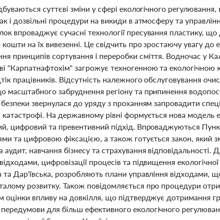
ідбуваються суттєві зміни у сфері екологічного регулюванн
ак і дозвільні процедури на викиди в атмосферу та управлінн
ок впроваджує сучасні технології пресування пластику, що 
кошти на їх вивезенні. Це свідчить про зростаючу увагу до е
ня принципів сортування і переробки сміття. Водночас у Ка
ві "Карпатнафтохім" загрожує техногенною та екологічною 
тік працівників. Відсутність належного обслуговування очи
до масштабного забруднення регіону та припинення водопост
ї безпеки звернулася до уряду з проханням запровадити спе
я катастрофі. На державному рівні формується нова модель е
ий, цифровий та превентивний підхід. Впроваджуються Пунк
ми та цифровою фіксацією, а також готується закон, який з
 аудит, навчання бізнесу та страхування відповідальності. Д
відходами, цифровізації процесів та підвищення екологічної
а та Дар'ївська, розробляють плани управління відходами, 
талому розвитку. Також повідомляється про процедури отри
м оцінки впливу на довкілля, що підтверджує дотримання гр
передумови для більш ефективного екологічного регулюванн