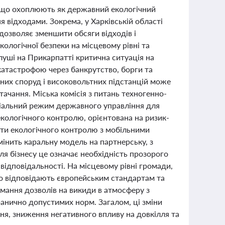
я, що охоплюють як державний екологічний
я відходами. Зокрема, у Харківській області
дозволяє зменшити обсяги відходів і
кологічної безпеки на місцевому рівні та
луші на Прикарпатті критична ситуація на
катастрофою через банкрутство, борги та
сних споруд і високовольтних підстанцій може
ачання. Міська комісія з питань техногенно-
ціальний режим державного управління для
кологічного контролю, орієнтована на ризик-
ти екологічного контролю з мобільними
мінить каральну модель на партнерську, з
ля бізнесу це означає необхідність прозорого
 відповідальності. На місцевому рівні громади,
що відповідають європейським стандартам та
мання дозволів на викиди в атмосферу з
анично допустимих норм. Загалом, ці зміни
я, зниження негативного впливу на довкілля та