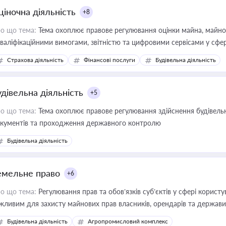
ціночна діяльність
+8
о що тема:
Тема охоплює правове регулювання оцінки майна, майнови
кваліфікаційними вимогами, звітністю та цифровими сервісами у сфер
дійних змін у цій сфері корисне для власника бізнесу, керівника, юр
Страхова діяльність
Фінансові послуги
Будівельна діяльність
иватизації, оренди державного майна, корпоративних угод і перевірки
удівельна діяльність
+5
о що тема:
Тема охоплює правове регулювання здійснення будівельн
кументів та проходження державного контролю
Будівельна діяльність
емельне право
+6
о що тема:
Регулювання прав та обов’язків суб’єктів у сфері корист
жливим для захисту майнових прав власників, орендарів та держави
сурсами
Будівельна діяльність
Агропромисловий комплекс