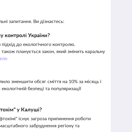
ьні запитання. Ви дізнаєтесь:
у контролі України?
 підхід до екологічного контролю.
 також планується закон, який змінить каральну
ело
ило зменшити обсяг сміття на 10% за місяць і
 екологічній безпеці та популяризації
фтохім" у Калуші?
афтохімі" існує загроза припинення роботи
 масштабного забруднення регіону та