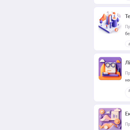
Т
Пр
бе
Лі
Пр
не
Е
Пр