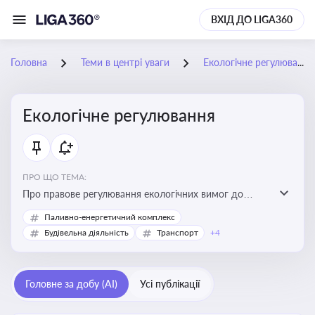
ВХІД ДО LIGA360
Головна
Теми в центрі уваги
Екологічне регулювання
Екологічне регулювання
ПРО ЩО ТЕМА:
Про правове регулювання екологічних вимог до
виробництв, включно з дозволами, перевірками,
Паливно-енергетичний комплекс
стандартами викидів і гармонізацією з
Будівельна діяльність
Транспорт
+4
європейськими нормами
Головне за добу (AI)
Усі публікації