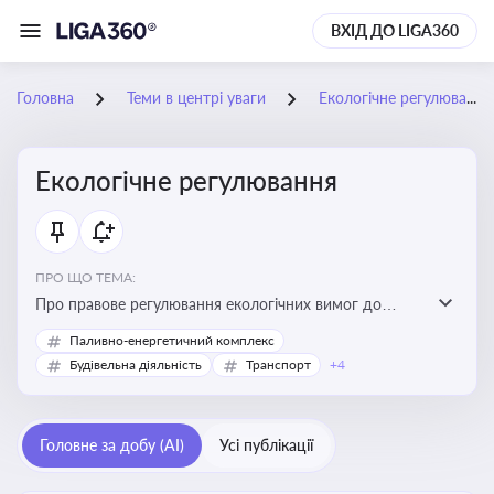
ВХІД ДО LIGA360
Головна
Теми в центрі уваги
Екологічне регулювання
Екологічне регулювання
ПРО ЩО ТЕМА:
Про правове регулювання екологічних вимог до
виробництв, включно з дозволами, перевірками,
Паливно-енергетичний комплекс
стандартами викидів і гармонізацією з
Будівельна діяльність
Транспорт
+4
європейськими нормами
Головне за добу (AI)
Усі публікації