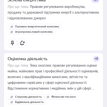
Про що тема:
Правове регулювання виробництва,
продажу та державної підтримки енергії з альтернативних
і відновлюваних джерел
Паливно-енергетичний комплекс
Агропромисловий комплекс
Оціночна діяльність
+8
Про що тема:
Тема охоплює правове регулювання оцінки
майна, майнових прав і професійної діяльності оцінювачів,
включно з кваліфікаційними вимогами, звітністю та
цифровими сервісами у сфері оціночної діяльності.
Відстеження нормативних і медійних змін у цій сфері
корисне для власника бізнесу, керівника, юриста або
Страхова діяльність
Фінансові послуги
бухгалтера під час оподаткування, приватизації, оренди
Будівельна діяльність
державного майна, корпоративних угод і перевірки