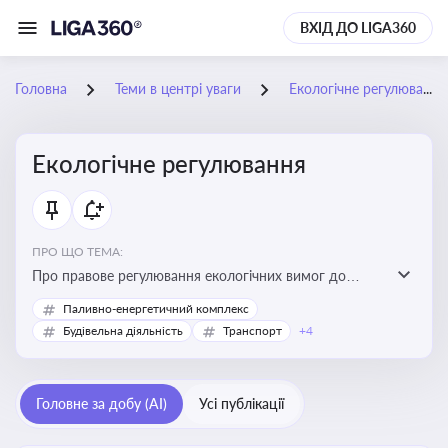
ВХІД ДО LIGA360
Головна
Теми в центрі уваги
Екологічне регулювання
Екологічне регулювання
ПРО ЩО ТЕМА:
Про правове регулювання екологічних вимог до
виробництв, включно з дозволами, перевірками,
Паливно-енергетичний комплекс
стандартами викидів і гармонізацією з
Будівельна діяльність
Транспорт
+4
європейськими нормами
Головне за добу (AI)
Усі публікації