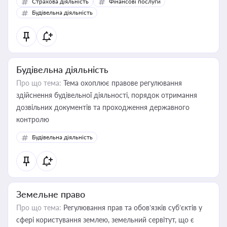
Страхова діяльність
Фінансові послуги
бухгалтера під час оподаткування, приватизації, оренди
Будівельна діяльність
державного майна, корпоративних угод і перевірки
статусу суб'єктів оціночної діяльності
Будівельна діяльність
Про що тема:
Тема охоплює правове регулювання
здійснення будівельної діяльності, порядок отримання
дозвільних документів та проходження державного
контролю
Будівельна діяльність
Земельне право
Про що тема:
Регулювання прав та обов’язків суб’єктів у
сфері користування землею, земельний сервітут, що є