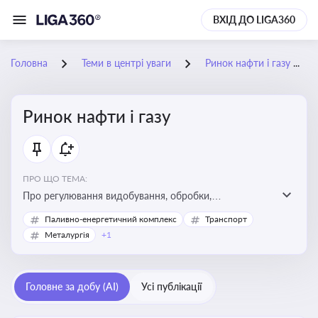
ВХІД ДО LIGA360
Головна
Теми в центрі уваги
Ринок нафти і газу
Ринок нафти і газу
ПРО ЩО ТЕМА:
Про регулювання видобування, обробки,
транспортування та реалізації нафти й природного
Паливно-енергетичний комплекс
Транспорт
газу, що критично важливо для енергетичної безпеки,
Металургія
+1
інвестицій у галузь та дотримання ліцензійних умов
діяльності
Головне за добу (AI)
Усі публікації