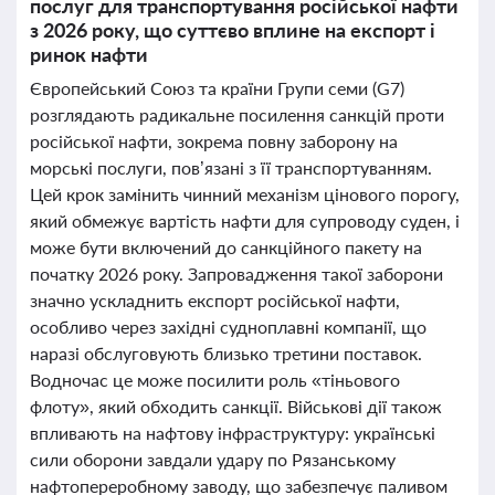
послуг для транспортування російської нафти
з 2026 року, що суттєво вплине на експорт і
ринок нафти
Європейський Союз та країни Групи семи (G7)
розглядають радикальне посилення санкцій проти
російської нафти, зокрема повну заборону на
морські послуги, пов’язані з її транспортуванням.
Цей крок замінить чинний механізм цінового порогу,
який обмежує вартість нафти для супроводу суден, і
може бути включений до санкційного пакету на
початку 2026 року. Запровадження такої заборони
значно ускладнить експорт російської нафти,
особливо через західні судноплавні компанії, що
наразі обслуговують близько третини поставок.
Водночас це може посилити роль «тіньового
флоту», який обходить санкції. Військові дії також
впливають на нафтову інфраструктуру: українські
сили оборони завдали удару по Рязанському
нафтопереробному заводу, що забезпечує паливом