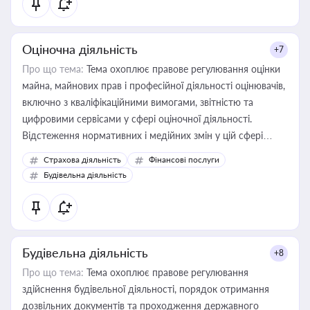
Оціночна діяльність
+7
Про що тема:
Тема охоплює правове регулювання оцінки
майна, майнових прав і професійної діяльності оцінювачів,
включно з кваліфікаційними вимогами, звітністю та
цифровими сервісами у сфері оціночної діяльності.
Відстеження нормативних і медійних змін у цій сфері
корисне для власника бізнесу, керівника, юриста або
Страхова діяльність
Фінансові послуги
бухгалтера під час оподаткування, приватизації, оренди
Будівельна діяльність
державного майна, корпоративних угод і перевірки
статусу суб'єктів оціночної діяльності
Будівельна діяльність
+8
Про що тема:
Тема охоплює правове регулювання
здійснення будівельної діяльності, порядок отримання
дозвільних документів та проходження державного