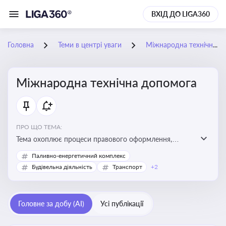
ВХІД ДО LIGA360
Головна
Теми в центрі уваги
Міжнародна технічна допомога
Міжнародна технічна допомога
ПРО ЩО ТЕМА:
Тема охоплює процеси правового оформлення,
адміністрування і контролю технічної допомоги, що
Паливно-енергетичний комплекс
надається Україні з-за кордону, і є критично
Будівельна діяльність
Транспорт
+2
важливою для ефективного використання ресурсів у
сфері розвитку, реформ та інфраструктурних проєктів
Головне за добу (AI)
Усі публікації