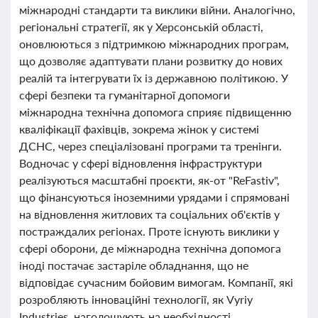
міжнародні стандарти та виклики війни. Аналогічно,
регіональні стратегії, як у Херсонській області,
оновлюються з підтримкою міжнародних програм,
що дозволяє адаптувати плани розвитку до нових
реалій та інтегрувати їх із державною політикою. У
сфері безпеки та гуманітарної допомоги
міжнародна технічна допомога сприяє підвищенню
кваліфікації фахівців, зокрема жінок у системі
ДСНС, через спеціалізовані програми та тренінги.
Водночас у сфері відновлення інфраструктури
реалізуються масштабні проєкти, як-от "ReFastiv",
що фінансуються іноземними урядами і спрямовані
на відновлення житлових та соціальних об'єктів у
постраждалих регіонах. Проте існують виклики у
сфері оборони, де міжнародна технічна допомога
іноді постачає застаріле обладнання, що не
відповідає сучасним бойовим вимогам. Компанії, які
розробляють інноваційні технології, як Vyriy
Industries, наголошують на необхідності