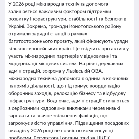
У 2026 році міжнародна технічна допомога
залишається важливим фактором підтримки
розвитку інфраструктури, стабільності та безпеки в
Україні. Зокрема, громади Конотопського району
отримали зарядні станції в рамках
багатостороннього проєкту, який фінансують уряди
кількох європейських країн. Це свідчить про активну
участь міжнародних партнерів у відновленні та
модернізації місцевих систем. На рівні державних
адміністрацій, зокрема у Львівській ОВА,
міжнародна технічна допомога є одним із ключових
напрямів діяльності, що підтримує координацію
оборонних заходів, релокацію бізнесу та відбудову
інфраструктури. Водночас, адміністрації стикаються
з серйозними кадровими викликами через низькі
зарплати та значне звільнення фахівців, що
загрожує якістю управління. Підвищення посадових
окладів у 2026 році не повністю компенсує ці
проблеми. Регуляторні органи, такі як НКЕК,