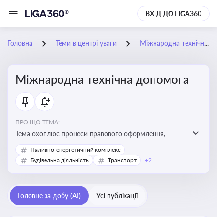
ВХІД ДО LIGA360
Головна
Теми в центрі уваги
Міжнародна технічна допомога
Міжнародна технічна допомога
ПРО ЩО ТЕМА:
Тема охоплює процеси правового оформлення,
адміністрування і контролю технічної допомоги, що
Паливно-енергетичний комплекс
надається Україні з-за кордону, і є критично
Будівельна діяльність
Транспорт
+2
важливою для ефективного використання ресурсів у
сфері розвитку, реформ та інфраструктурних проєктів
Головне за добу (AI)
Усі публікації