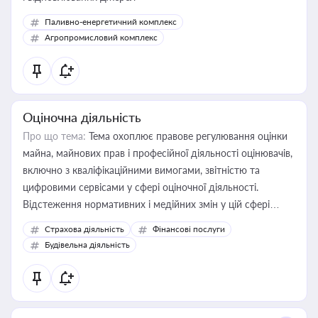
Паливно-енергетичний комплекс
Агропромисловий комплекс
Оціночна діяльність
Про що тема:
Тема охоплює правове регулювання оцінки
майна, майнових прав і професійної діяльності оцінювачів,
включно з кваліфікаційними вимогами, звітністю та
цифровими сервісами у сфері оціночної діяльності.
Відстеження нормативних і медійних змін у цій сфері
корисне для власника бізнесу, керівника, юриста або
Страхова діяльність
Фінансові послуги
бухгалтера під час оподаткування, приватизації, оренди
Будівельна діяльність
державного майна, корпоративних угод і перевірки
статусу суб'єктів оціночної діяльності