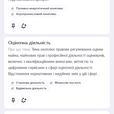
Паливно-енергетичний комплекс
Агропромисловий комплекс
Оціночна діяльність
Про що тема:
Тема охоплює правове регулювання оцінки
майна, майнових прав і професійної діяльності оцінювачів,
включно з кваліфікаційними вимогами, звітністю та
цифровими сервісами у сфері оціночної діяльності.
Відстеження нормативних і медійних змін у цій сфері
корисне для власника бізнесу, керівника, юриста або
Страхова діяльність
Фінансові послуги
бухгалтера під час оподаткування, приватизації, оренди
Будівельна діяльність
державного майна, корпоративних угод і перевірки
статусу суб'єктів оціночної діяльності