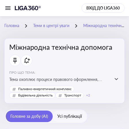
ВХІД ДО LIGA360
Головна
Теми в центрі уваги
Міжнародна технічна допомога
Міжнародна технічна допомога
ПРО ЩО ТЕМА:
Тема охоплює процеси правового оформлення,
адміністрування і контролю технічної допомоги, що
Паливно-енергетичний комплекс
надається Україні з-за кордону, і є критично
Будівельна діяльність
Транспорт
+2
важливою для ефективного використання ресурсів у
сфері розвитку, реформ та інфраструктурних проєктів
Головне за добу (AI)
Усі публікації