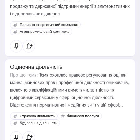
продажу та державної підтримки енергії з альтернативних
і відновлюваних джерел
Паливно-енергетичний комплекс
Агропромисловий комплекс
Оціночна діяльність
Про що тема:
Тема охоплює правове регулювання оцінки
майна, майнових прав і професійної діяльності оцінювачів,
включно з кваліфікаційними вимогами, звітністю та
цифровими сервісами у сфері оціночної діяльності.
Відстеження нормативних і медійних змін у цій сфері
корисне для власника бізнесу, керівника, юриста або
Страхова діяльність
Фінансові послуги
бухгалтера під час оподаткування, приватизації, оренди
Будівельна діяльність
державного майна, корпоративних угод і перевірки
статусу суб'єктів оціночної діяльності