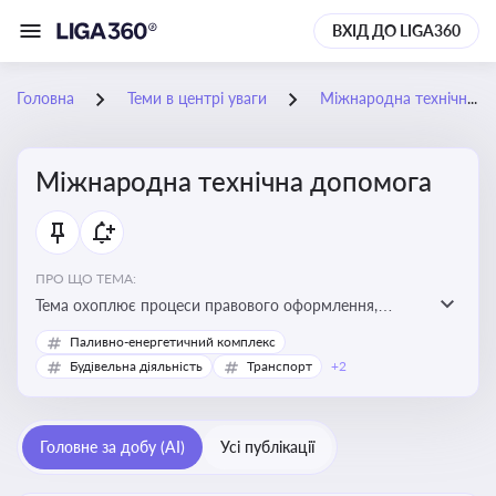
ВХІД ДО LIGA360
Головна
Теми в центрі уваги
Міжнародна технічна допомога
Міжнародна технічна допомога
ПРО ЩО ТЕМА:
Тема охоплює процеси правового оформлення,
адміністрування і контролю технічної допомоги, що
Паливно-енергетичний комплекс
надається Україні з-за кордону, і є критично
Будівельна діяльність
Транспорт
+2
важливою для ефективного використання ресурсів у
сфері розвитку, реформ та інфраструктурних проєктів
Головне за добу (AI)
Усі публікації