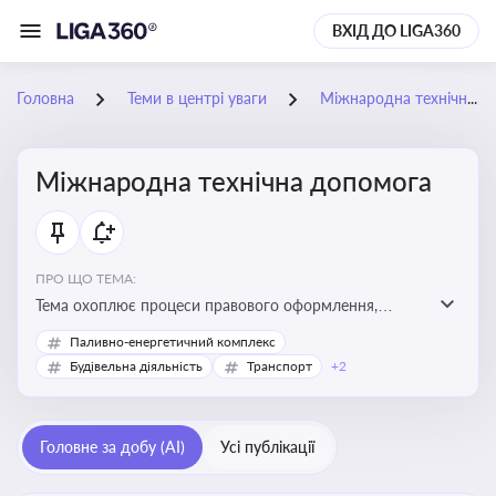
ВХІД ДО LIGA360
Головна
Теми в центрі уваги
Міжнародна технічна допомога
Міжнародна технічна допомога
ПРО ЩО ТЕМА:
Тема охоплює процеси правового оформлення,
адміністрування і контролю технічної допомоги, що
Паливно-енергетичний комплекс
надається Україні з-за кордону, і є критично
Будівельна діяльність
Транспорт
+2
важливою для ефективного використання ресурсів у
сфері розвитку, реформ та інфраструктурних проєктів
Головне за добу (AI)
Усі публікації