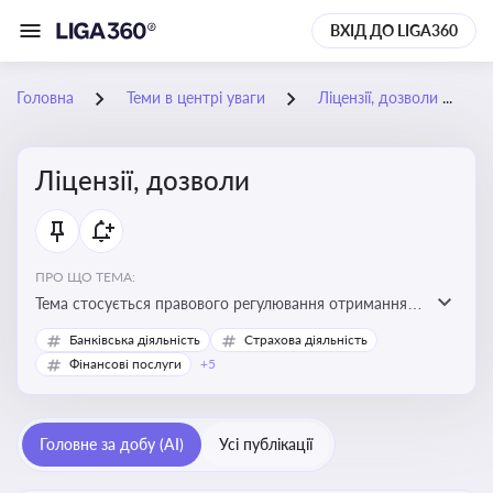
ВХІД ДО LIGA360
Головна
Теми в центрі уваги
Ліцензії, дозволи
Ліцензії, дозволи
ПРО ЩО ТЕМА:
Тема стосується правового регулювання отримання,
переоформлення, анулювання ліцензій і дозволів,
Банківська діяльність
Страхова діяльність
необхідних для провадження господарської
Фінансові послуги
+5
діяльності
Головне за добу (AI)
Усі публікації