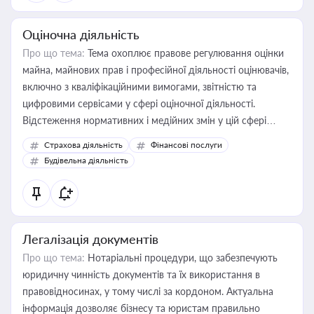
Оціночна діяльність
Про що тема:
Тема охоплює правове регулювання оцінки
майна, майнових прав і професійної діяльності оцінювачів,
включно з кваліфікаційними вимогами, звітністю та
цифровими сервісами у сфері оціночної діяльності.
Відстеження нормативних і медійних змін у цій сфері
корисне для власника бізнесу, керівника, юриста або
Страхова діяльність
Фінансові послуги
бухгалтера під час оподаткування, приватизації, оренди
Будівельна діяльність
державного майна, корпоративних угод і перевірки
статусу суб'єктів оціночної діяльності
Легалізація документів
Про що тема:
Нотаріальні процедури, що забезпечують
юридичну чинність документів та їх використання в
правовідносинах, у тому числі за кордоном. Актуальна
інформація дозволяє бізнесу та юристам правильно