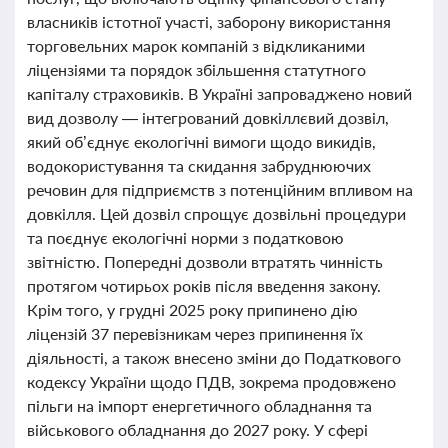
власників істотної участі, заборону використання
торговельних марок компаній з відкликаними
ліцензіями та порядок збільшення статутного
капіталу страховиків. В Україні запроваджено новий
вид дозволу — інтегрований довкіллєвий дозвіл,
який об’єднує екологічні вимоги щодо викидів,
водокористування та скидання забруднюючих
речовин для підприємств з потенційним впливом на
довкілля. Цей дозвіл спрощує дозвільні процедури
та поєднує екологічні норми з податковою
звітністю. Попередні дозволи втратять чинність
протягом чотирьох років після введення закону.
Крім того, у грудні 2025 року припинено дію
ліцензій 37 перевізникам через припинення їх
діяльності, а також внесено зміни до Податкового
кодексу України щодо ПДВ, зокрема продовжено
пільги на імпорт енергетичного обладнання та
військового обладнання до 2027 року. У сфері