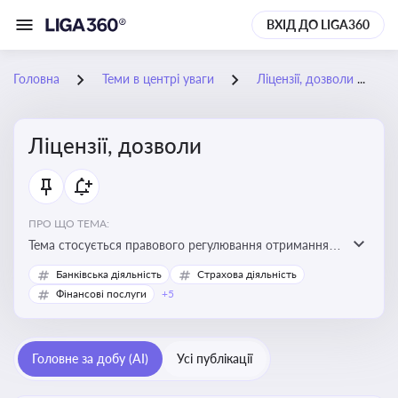
ВХІД ДО LIGA360
Головна
Теми в центрі уваги
Ліцензії, дозволи
Ліцензії, дозволи
ПРО ЩО ТЕМА:
Тема стосується правового регулювання отримання,
переоформлення, анулювання ліцензій і дозволів,
Банківська діяльність
Страхова діяльність
необхідних для провадження господарської
Фінансові послуги
+5
діяльності
Головне за добу (AI)
Усі публікації