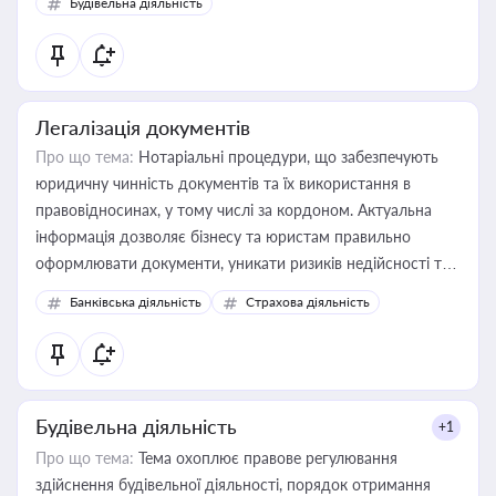
Будівельна діяльність
державного майна, корпоративних угод і перевірки
статусу суб'єктів оціночної діяльності
Легалізація документів
Про що тема:
Нотаріальні процедури, що забезпечують
юридичну чинність документів та їх використання в
правовідносинах, у тому числі за кордоном. Актуальна
інформація дозволяє бізнесу та юристам правильно
оформлювати документи, уникати ризиків недійсності та
забезпечувати їх належне прийняття органами влади та
Банківська діяльність
Страхова діяльність
контрагентами
Будівельна діяльність
+1
Про що тема:
Тема охоплює правове регулювання
здійснення будівельної діяльності, порядок отримання