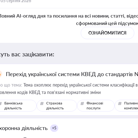
,
05 серпня 2026
Повний AI-огляд дня та посилання на всі новини, статті, віде
сформований цей підсумо
ОЗНАЙОМИТИСЯ
уть вас зацікавити:
Перехід української системи КВЕД до стандартів 
о що тема:
Тема охоплює перехід української системи класифікації в
овлення кодів КВЕД та пов'язані нормативні зміни
Банківська
Страхова
Фінансові
Паливн
діяльність
діяльність
послуги
компле
хоронна діяльність
+5