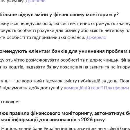
ня рахунку.
Джерело
більше відчує зміни у фінансовому моніторингу?
ркнуться передусім осіб, які систематично отримують значну к
овують особисті рахунки для бізнесу або мають нетипову пл
ть особисті та підприємницькі фінанси.
Джерело
мендують клієнтам банків для уникнення проблем 
ують чітко розмежовувати особисті та підприємницькі фін
ня коштів, надавати банку пояснення на запити та не ігнор
тань — це короткий підсумок змісту публікацій за день. По
 підсумок за добу доступні у
комерційній версії Платформи
 головне:
ює правила фінансового моніторингу, автоматизує б
ської інформації для виконавців з 2026 року
 Національний банк України ініціює значні зміни у сфері бан