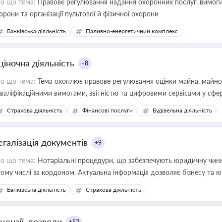
о що тема:
Правове регулювання надання охоронних послуг, вимоги д
орони та організації пультової й фізичної охорони
Банківська діяльність
Паливно-енергетичний комплекс
ціночна діяльність
+8
о що тема:
Тема охоплює правове регулювання оцінки майна, майнови
кваліфікаційними вимогами, звітністю та цифровими сервісами у сфер
дійних змін у цій сфері корисне для власника бізнесу, керівника, юр
Страхова діяльність
Фінансові послуги
Будівельна діяльність
иватизації, оренди державного майна, корпоративних угод і перевірки
егалізація документів
+9
о що тема:
Нотаріальні процедури, що забезпечують юридичну чинні
тому числі за кордоном. Актуальна інформація дозволяє бізнесу т
зиків недійсності та забезпечувати їх належне прийняття органами 
Банківська діяльність
Страхова діяльність
цензії, дозволи
+52