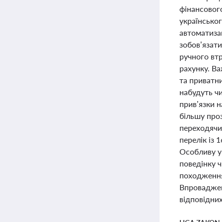
фінансовог
українсько
автоматиза
зобов’язат
ручного вт
рахунку. В
та приватни
набудуть чи
прив’язки н
більшу проз
переходячи 
перелік із 
Особливу у
поведінку 
походження 
Впроваджен
відповідних