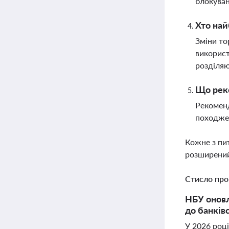
блокуван
Хто най
Зміни то
використ
розділяю
Що реко
Рекоменд
походжен
Кожне з пи
розширений
Стисло про
НБУ оновл
до банків
У 2026 році