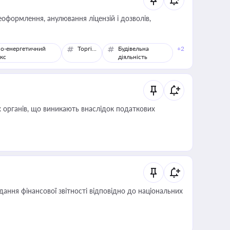
оформлення, анулювання ліцензій і дозволів,
о-енергетичний
Торгівля
Будівельна
+2
кс
діяльність
 органів, що виникають внаслідок податкових
дання фінансової звітності відповідно до національних