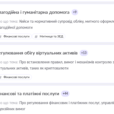
лагодійна і гуманітарна допомога
+9
о що тема:
Кейси та нормативний супровід обліку, митного оформлен
агодійної допомоги
Фінансові послуги
Митниця та ЗЕД
егулювання обігу віртуальних активів
+13
о що тема:
Про встановлення правил, вимог і механізмів контролю 
ртуальних активів, таких як криптовалюти
Фінансові послуги
інансові та платіжні послуги
+44
о що тема:
Про регулювання фінансових і платіжних послуг, управління коштами, приймання платежів та дотримання
цензійних вимог