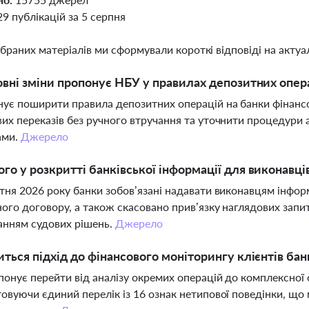
29 публікацій за 5 серпня
ібраних матеріалів ми сформували короткі відповіді на актуал
овні зміни пропонує НБУ у правилах депозитних опера
ує поширити правила депозитних операцій на банки фінансо
их переказів без ручного втручання та уточнити процедури 
ами.
Джерело
го у розкритті банківської інформації для виконавці
тня 2026 року банки зобов’язані надавати виконавцям інформ
ого договору, а також скасовано прив’язку наглядових запи
анням судових рішень.
Джерело
иться підхід до фінансового моніторингу клієнтів бан
онує перейти від аналізу окремих операцій до комплексної о
овуючи єдиний перелік із 16 ознак нетипової поведінки, що