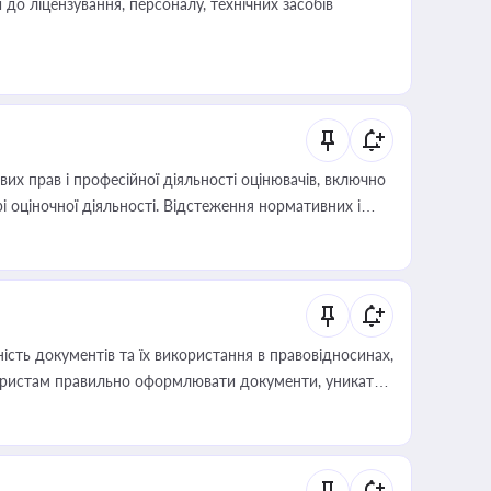
о ліцензування, персоналу, технічних засобів
х прав і професійної діяльності оцінювачів, включно
і оціночної діяльності. Відстеження нормативних і
иста або бухгалтера під час оподаткування,
 статусу суб'єктів оціночної діяльності
сть документів та їх використання в правовідносинах,
а юристам правильно оформлювати документи, уникати
влади та контрагентами