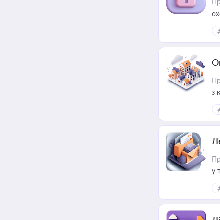
Пр
ох
О
Пр
з 
ме
пр
Л
Пр
у 
ри
Лі