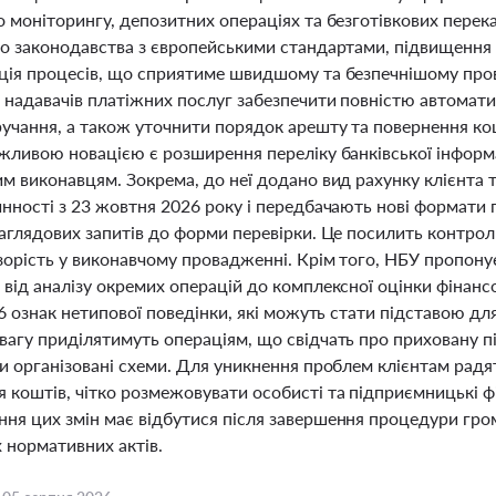
о моніторингу, депозитних операціях та безготівкових перек
го законодавства з європейськими стандартами, підвищення 
ція процесів, що сприятиме швидшому та безпечнішому про
и надавачів платіжних послуг забезпечити повністю автомати
ручання, а також уточнити порядок арешту та повернення ко
ажливою новацією є розширення переліку банківської інформа
м виконавцям. Зокрема, до неї додано вид рахунку клієнта т
нності з 23 жовтня 2026 року і передбачають нові формати 
аглядових запитів до форми перевірки. Це посилить контрол
орість у виконавчому провадженні. Крім того, НБУ пропонує
від аналізу окремих операцій до комплексної оцінки фінанс
16 ознак нетипової поведінки, які можуть стати підставою д
вагу приділятимуть операціям, що свідчать про приховану п
чи організовані схеми. Для уникнення проблем клієнтам рад
коштів, чітко розмежовувати особисті та підприємницькі фі
ня цих змін має відбутися після завершення процедури гр
 нормативних актів.