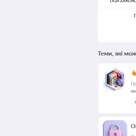
LIGA ZAKON
Теми, які мож
Пр
он
О