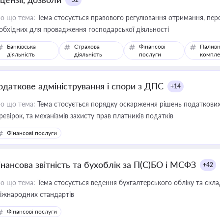
о що тема:
Тема стосується правового регулювання отримання, пере
обхідних для провадження господарської діяльності
Банківська
Страхова
Фінансові
Паливн
діяльність
діяльність
послуги
компле
одаткове адміністрування і спори з ДПС
+14
о що тема:
Тема стосується порядку оскарження рішень податкових
ревірок, та механізмів захисту прав платників податків
Фінансові послуги
інансова звітність та бухоблік за П(С)БО і МСФЗ
+42
о що тема:
Тема стосується ведення бухгалтерського обліку та скла
міжнародних стандартів
Фінансові послуги