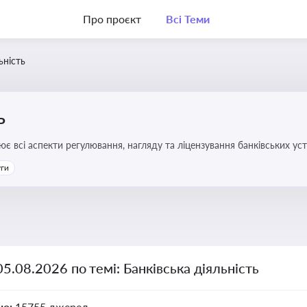
Про проєкт
Всі Теми
ьність
ь
ює всі аспекти регулювання, нагляду та ліцензування банківських ус
уги
05.08.2026 по темі: Банківська діяльність
но:
15755 джерел