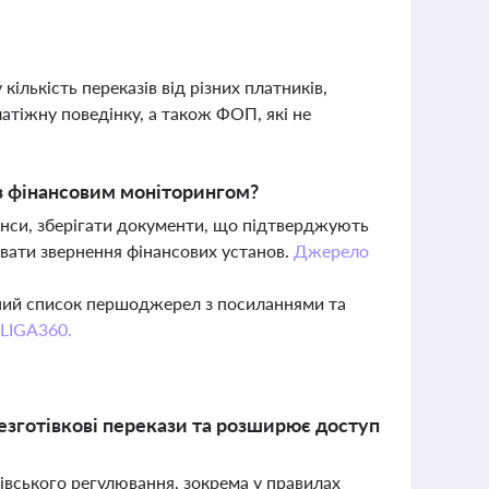
ількість переказів від різних платників,
атіжну поведінку, а також ФОП, які не
з фінансовим моніторингом?
анси, зберігати документи, що підтверджують
увати звернення фінансових установ.
Джерело
вний список першоджерел з посиланнями та
 LIGA360.
езготівкові перекази та розширює доступ
ківського регулювання, зокрема у правилах