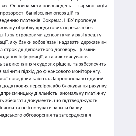
азах. Основна мета нововведень — гармонізація
прозорості банківських операцій та
веденню платежів. Зокрема, НБУ пропонує
зовану обробку кредитових переказів без
штів за строковими депозитами у разі арешту
ції, яку банки зобов’язані надавати державним
а строк дії депозитного договору. Ці зміни
подання інформації, а також скасування
ь за виконанням судових рішень та забезпечить
 змінити підхід до фінансового моніторингу,
ової поведінки клієнта. Запропоновано єдиний
ля додаткових перевірок або блокування рахунку.
ідприємницьку діяльність, аномальну платіжну
ять зберігати документи, що підтверджують
нанси та не ігнорувати запити банку.
омадського обговорення та затвердження