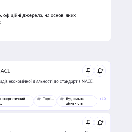
о, офіційні джерела, на основі яких
к
NACE
идів економічної діяльності до стандартів NACE,
о-енергетичний
Торгівля
Будівельна
+10
кс
діяльність