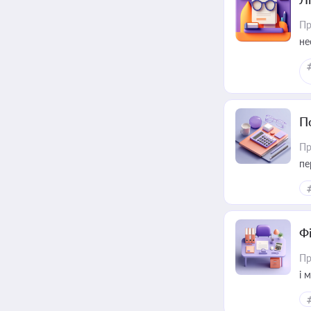
Пр
не
П
Пр
пе
Ф
Пр
і 