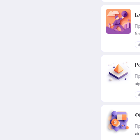
Б
Пр
бл
Р
Пр
ві
Ф
Пр
лі