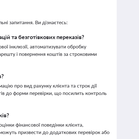
ьні запитання. Ви дізнаєтесь:
цій та безготівкових переказів?
вої інклюзії, автоматизувати обробку
арешту і повернення коштів за строковими
в?
ацію про вид рахунку клієнта та строк дії
тів до форми перевірки, що посилить контроль
ків?
цінки фінансової поведінки клієнта,
 можуть призвести до додаткових перевірок або