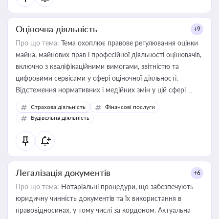
Оціночна діяльність
+9
Про що тема:
Тема охоплює правове регулювання оцінки
майна, майнових прав і професійної діяльності оцінювачів,
включно з кваліфікаційними вимогами, звітністю та
цифровими сервісами у сфері оціночної діяльності.
Відстеження нормативних і медійних змін у цій сфері
корисне для власника бізнесу, керівника, юриста або
Страхова діяльність
Фінансові послуги
бухгалтера під час оподаткування, приватизації, оренди
Будівельна діяльність
державного майна, корпоративних угод і перевірки
статусу суб'єктів оціночної діяльності
Легалізація документів
+6
Про що тема:
Нотаріальні процедури, що забезпечують
юридичну чинність документів та їх використання в
правовідносинах, у тому числі за кордоном. Актуальна