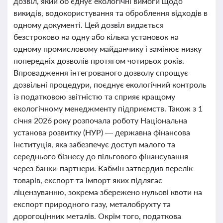
дозвіл, який об’єднує екологічні вимоги щодо
викидів, водокористування та оброблення відходів в
одному документі. Цей дозвіл видається
безстроково на одну або кілька установок на
одному промисловому майданчику і замінює низку
попередніх дозволів протягом чотирьох років.
Впровадження інтегрованого дозволу спрощує
дозвільні процедури, поєднує екологічний контроль
із податковою звітністю та сприяє кращому
екологічному менеджменту підприємств. Також з 1
січня 2026 року розпочала роботу Національна
установа розвитку (НУР) — державна фінансова
інституція, яка забезпечує доступ малого та
середнього бізнесу до пільгового фінансування
через банки-партнери. Кабмін затвердив перелік
товарів, експорт та імпорт яких підлягає
ліцензуванню, зокрема збережено нульові квоти на
експорт природного газу, металобрухту та
дорогоцінних металів. Окрім того, податкова