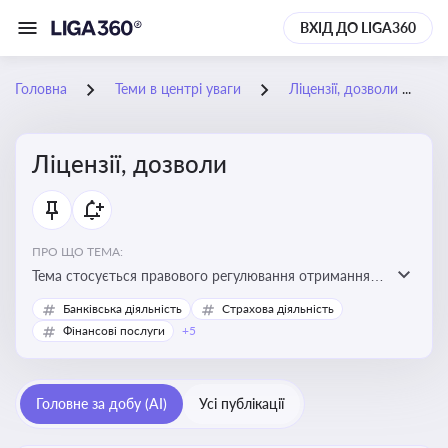
ВХІД ДО LIGA360
Головна
Теми в центрі уваги
Ліцензії, дозволи
Ліцензії, дозволи
ПРО ЩО ТЕМА:
Тема стосується правового регулювання отримання,
переоформлення, анулювання ліцензій і дозволів,
Банківська діяльність
Страхова діяльність
необхідних для провадження господарської
Фінансові послуги
+5
діяльності
Головне за добу (AI)
Усі публікації