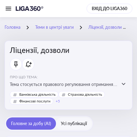
ВХІД ДО LIGA360
Головна
Теми в центрі уваги
Ліцензії, дозволи
Ліцензії, дозволи
ПРО ЩО ТЕМА:
Тема стосується правового регулювання отримання,
переоформлення, анулювання ліцензій і дозволів,
Банківська діяльність
Страхова діяльність
необхідних для провадження господарської
Фінансові послуги
+5
діяльності
Головне за добу (AI)
Усі публікації