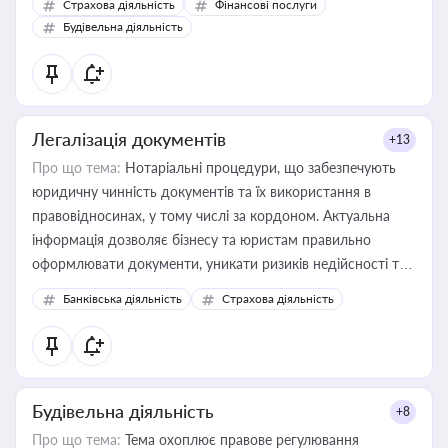
Страхова діяльність
Фінансові послуги
бухгалтера під час оподаткування, приватизації, оренди
Будівельна діяльність
державного майна, корпоративних угод і перевірки
статусу суб'єктів оціночної діяльності
Легалізація документів
+13
Про що тема:
Нотаріальні процедури, що забезпечують
юридичну чинність документів та їх використання в
правовідносинах, у тому числі за кордоном. Актуальна
інформація дозволяє бізнесу та юристам правильно
оформлювати документи, уникати ризиків недійсності та
забезпечувати їх належне прийняття органами влади та
Банківська діяльність
Страхова діяльність
контрагентами
Будівельна діяльність
+8
Про що тема:
Тема охоплює правове регулювання