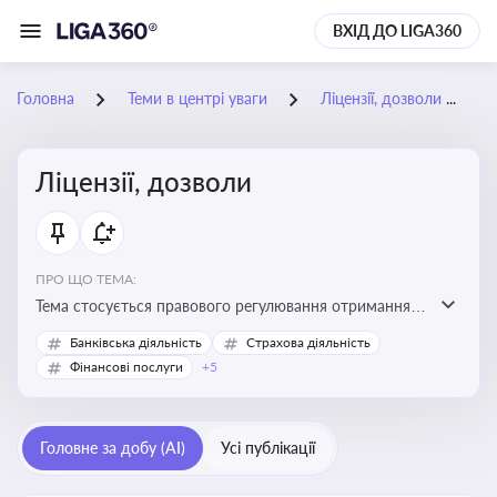
ВХІД ДО LIGA360
Головна
Теми в центрі уваги
Ліцензії, дозволи
Ліцензії, дозволи
ПРО ЩО ТЕМА:
Тема стосується правового регулювання отримання,
переоформлення, анулювання ліцензій і дозволів,
Банківська діяльність
Страхова діяльність
необхідних для провадження господарської
Фінансові послуги
+5
діяльності
Головне за добу (AI)
Усі публікації