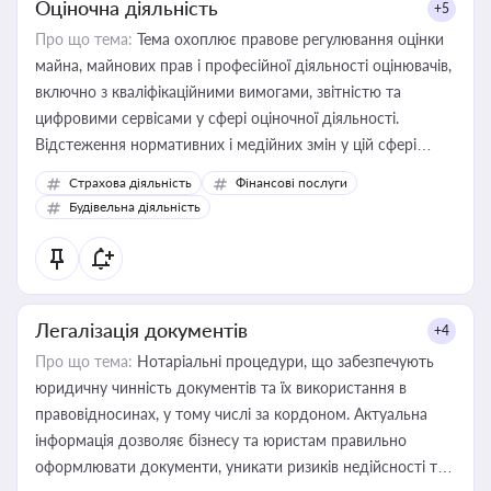
Оціночна діяльність
+5
Про що тема:
Тема охоплює правове регулювання оцінки
майна, майнових прав і професійної діяльності оцінювачів,
включно з кваліфікаційними вимогами, звітністю та
цифровими сервісами у сфері оціночної діяльності.
Відстеження нормативних і медійних змін у цій сфері
корисне для власника бізнесу, керівника, юриста або
Страхова діяльність
Фінансові послуги
бухгалтера під час оподаткування, приватизації, оренди
Будівельна діяльність
державного майна, корпоративних угод і перевірки
статусу суб'єктів оціночної діяльності
Легалізація документів
+4
Про що тема:
Нотаріальні процедури, що забезпечують
юридичну чинність документів та їх використання в
правовідносинах, у тому числі за кордоном. Актуальна
інформація дозволяє бізнесу та юристам правильно
оформлювати документи, уникати ризиків недійсності та