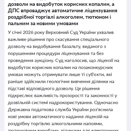
дозволи на видобуток корисних копалин, а
ДПС впроваджує автоматичне ліцензування
роздрібної торгівлі алкоголем, тютюном і
пальним за новими умовами
У січні 2026 року Верховний Суд України ухвалив
важливе рішення про скасування спеціального
дозволу на видобування базальту, виданого з
порушенням процедури ліцензування та без
проведення аукціону. Суд наголосив, що ліцензії на
видобуток корисних копалин на позаконкурсних
умовах можуть отримувати лише ті суб'єкти, які
раніше здійснили геологічне вивчення ділянки на
підставі відповідного дозволу. Це рішення
підкреслює важливість прозорості та законності у
дозвільній системі надрокористування. Одночасно
Державна податкова служба України роз'яснила
нові умови автоматичного надання ліцензій на
роздрібну торгівлю алкогольними напоями,
тютюновими виробами, рідинами для електронних