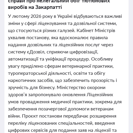
справи про нелегальний обіг тютюнових
виробів на Закарпатті
У лютому 2026 року в Україні відбуваються важливі
зміни у сфері ліцензування та дозвільної системи,
що стосуються різних галузей. Кабінет Міністрів
ухвалив постанову, яка вдосконалює правила
надання дозвільних та ліцензійних послуг через
систему єДозвіл, сприяючи цифровізації,
автоматизації та уніфікації процедур. Особливу
увагу приділено сферам ветеринарної практики,
туроператорської діяльності, освіти та обігу
наркотичних засобів, що забезпечить прозорість і
зручність для бізнесу. Міністерство охорони
здоров’я запропонувало оновлення Ліцензійних
умов провадження медичної практики, зокрема для
забезпечення позачергової допомоги ветеранам
війни. Проєкт постанови передбачає розширення
переліку ліцензованих спеціальностей, введення
цифрових сервісів для подання заяв на ліцензії та