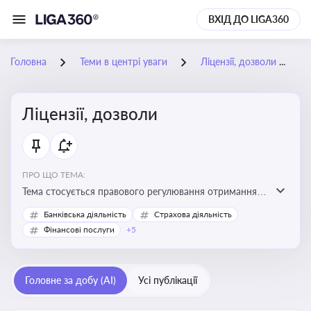
ВХІД ДО LIGA360
Головна
Теми в центрі уваги
Ліцензії, дозволи
Ліцензії, дозволи
ПРО ЩО ТЕМА:
Тема стосується правового регулювання отримання,
переоформлення, анулювання ліцензій і дозволів,
Банківська діяльність
Страхова діяльність
необхідних для провадження господарської
Фінансові послуги
+5
діяльності
Головне за добу (AI)
Усі публікації