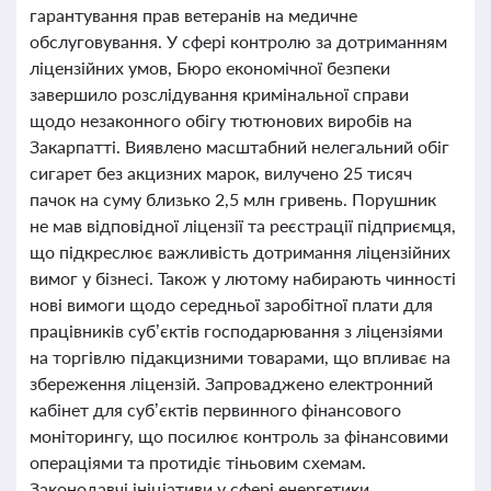
гарантування прав ветеранів на медичне
обслуговування. У сфері контролю за дотриманням
ліцензійних умов, Бюро економічної безпеки
завершило розслідування кримінальної справи
щодо незаконного обігу тютюнових виробів на
Закарпатті. Виявлено масштабний нелегальний обіг
сигарет без акцизних марок, вилучено 25 тисяч
пачок на суму близько 2,5 млн гривень. Порушник
не мав відповідної ліцензії та реєстрації підприємця,
що підкреслює важливість дотримання ліцензійних
вимог у бізнесі. Також у лютому набирають чинності
нові вимоги щодо середньої заробітної плати для
працівників суб’єктів господарювання з ліцензіями
на торгівлю підакцизними товарами, що впливає на
збереження ліцензій. Запроваджено електронний
кабінет для суб’єктів первинного фінансового
моніторингу, що посилює контроль за фінансовими
операціями та протидіє тіньовим схемам.
Законодавчі ініціативи у сфері енергетики