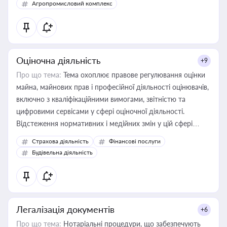
Агропромисловий комплекс
Оціночна діяльність
+9
Про що тема:
Тема охоплює правове регулювання оцінки
майна, майнових прав і професійної діяльності оцінювачів,
включно з кваліфікаційними вимогами, звітністю та
цифровими сервісами у сфері оціночної діяльності.
Відстеження нормативних і медійних змін у цій сфері
корисне для власника бізнесу, керівника, юриста або
Страхова діяльність
Фінансові послуги
бухгалтера під час оподаткування, приватизації, оренди
Будівельна діяльність
державного майна, корпоративних угод і перевірки
статусу суб'єктів оціночної діяльності
Легалізація документів
+6
Про що тема:
Нотаріальні процедури, що забезпечують