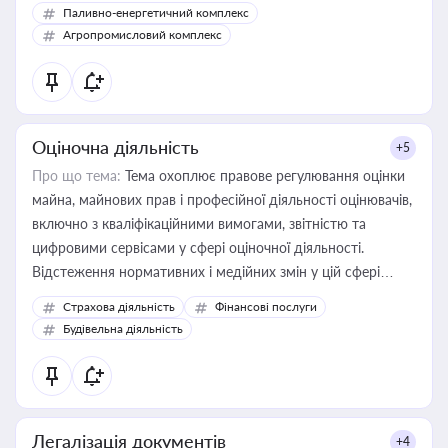
Паливно-енергетичний комплекс
Агропромисловий комплекс
Оціночна діяльність
+5
Про що тема:
Тема охоплює правове регулювання оцінки
майна, майнових прав і професійної діяльності оцінювачів,
включно з кваліфікаційними вимогами, звітністю та
цифровими сервісами у сфері оціночної діяльності.
Відстеження нормативних і медійних змін у цій сфері
корисне для власника бізнесу, керівника, юриста або
Страхова діяльність
Фінансові послуги
бухгалтера під час оподаткування, приватизації, оренди
Будівельна діяльність
державного майна, корпоративних угод і перевірки
статусу суб'єктів оціночної діяльності
Легалізація документів
+4