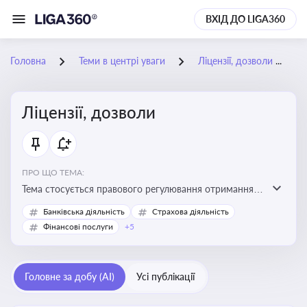
ВХІД ДО LIGA360
Головна
Теми в центрі уваги
Ліцензії, дозволи
Ліцензії, дозволи
ПРО ЩО ТЕМА:
Тема стосується правового регулювання отримання,
переоформлення, анулювання ліцензій і дозволів,
Банківська діяльність
Страхова діяльність
необхідних для провадження господарської
Фінансові послуги
+5
діяльності
Головне за добу (AI)
Усі публікації