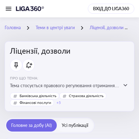
ВХІД ДО LIGA360
Головна
Теми в центрі уваги
Ліцензії, дозволи
Ліцензії, дозволи
ПРО ЩО ТЕМА:
Тема стосується правового регулювання отримання,
переоформлення, анулювання ліцензій і дозволів,
Банківська діяльність
Страхова діяльність
необхідних для провадження господарської
Фінансові послуги
+5
діяльності
Головне за добу (AI)
Усі публікації