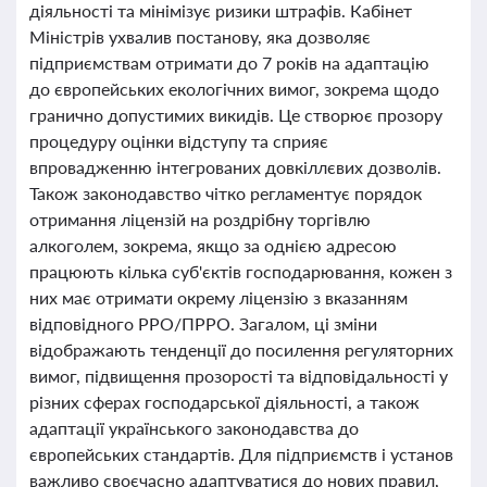
діяльності та мінімізує ризики штрафів. Кабінет
Міністрів ухвалив постанову, яка дозволяє
підприємствам отримати до 7 років на адаптацію
до європейських екологічних вимог, зокрема щодо
гранично допустимих викидів. Це створює прозору
процедуру оцінки відступу та сприяє
впровадженню інтегрованих довкіллєвих дозволів.
Також законодавство чітко регламентує порядок
отримання ліцензій на роздрібну торгівлю
алкоголем, зокрема, якщо за однією адресою
працюють кілька суб'єктів господарювання, кожен з
них має отримати окрему ліцензію з вказанням
відповідного РРО/ПРРО. Загалом, ці зміни
відображають тенденції до посилення регуляторних
вимог, підвищення прозорості та відповідальності у
різних сферах господарської діяльності, а також
адаптації українського законодавства до
європейських стандартів. Для підприємств і установ
важливо своєчасно адаптуватися до нових правил,