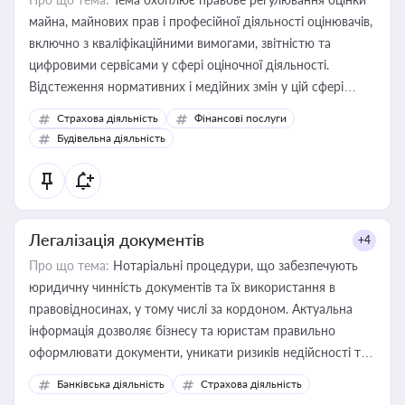
майна, майнових прав і професійної діяльності оцінювачів,
включно з кваліфікаційними вимогами, звітністю та
цифровими сервісами у сфері оціночної діяльності.
Відстеження нормативних і медійних змін у цій сфері
корисне для власника бізнесу, керівника, юриста або
Страхова діяльність
Фінансові послуги
бухгалтера під час оподаткування, приватизації, оренди
Будівельна діяльність
державного майна, корпоративних угод і перевірки
статусу суб'єктів оціночної діяльності
Легалізація документів
+4
Про що тема:
Нотаріальні процедури, що забезпечують
юридичну чинність документів та їх використання в
правовідносинах, у тому числі за кордоном. Актуальна
інформація дозволяє бізнесу та юристам правильно
оформлювати документи, уникати ризиків недійсності та
забезпечувати їх належне прийняття органами влади та
Банківська діяльність
Страхова діяльність
контрагентами