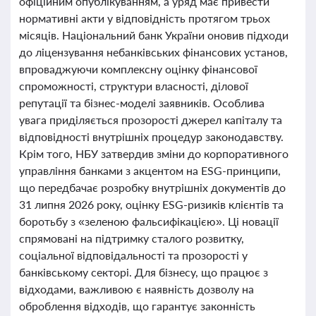
офіційним опублікуванням, а уряд має привести
нормативні акти у відповідність протягом трьох
місяців. Національний банк України оновив підходи
до ліцензування небанківських фінансових установ,
впроваджуючи комплексну оцінку фінансової
спроможності, структури власності, ділової
репутації та бізнес-моделі заявників. Особлива
увага приділяється прозорості джерел капіталу та
відповідності внутрішніх процедур законодавству.
Крім того, НБУ затвердив зміни до корпоративного
управління банками з акцентом на ESG-принципи,
що передбачає розробку внутрішніх документів до
31 липня 2026 року, оцінку ESG-ризиків клієнтів та
боротьбу з «зеленою фальсифікацією». Ці новації
спрямовані на підтримку сталого розвитку,
соціальної відповідальності та прозорості у
банківському секторі. Для бізнесу, що працює з
відходами, важливою є наявність дозволу на
оброблення відходів, що гарантує законність