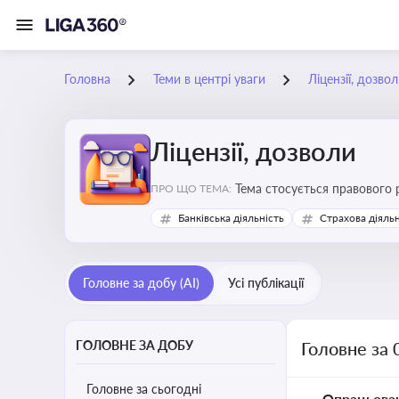
Головна
Теми в центрі уваги
Ліцензії, дозво
Ліцензії, дозволи
Тема стосується правового 
ПРО ЩО ТЕМА:
господарської діяльності
Банківська діяльність
Страхова діяльн
Головне за добу (AI)
Усі публікації
ГОЛОВНЕ ЗА ДОБУ
Головне за 
Головне за сьогодні
Опрацьова