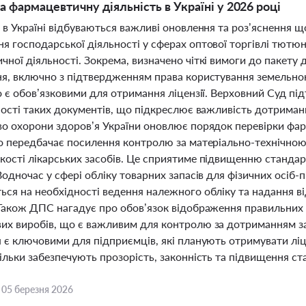
а фармацевтичну діяльність в Україні у 2026 році
 в Україні відбуваються важливі оновлення та роз’яснення 
я господарської діяльності у сферах оптової торгівлі тютюн
ної діяльності. Зокрема, визначено чіткі вимоги до пакету 
ня, включно з підтвердженням права користування земельно
о є обов’язковими для отримання ліцензії. Верховний Суд під
ності таких документів, що підкреслює важливість дотриман
во охорони здоров’я України оновлює порядок перевірки ф
що передбачає посилення контролю за матеріально-технічною
кості лікарських засобів. Це сприятиме підвищенню стандар
Водночас у сфері обліку товарних запасів для фізичних осіб-
ься на необхідності ведення належного обліку та надання ві
 Також ДПС нагадує про обов’язок відображення правильних 
их виробів, що є важливим для контролю за дотриманням за
 є ключовими для підприємців, які планують отримувати ліце
ільки забезпечують прозорість, законність та підвищення ста
,
05 березня 2026