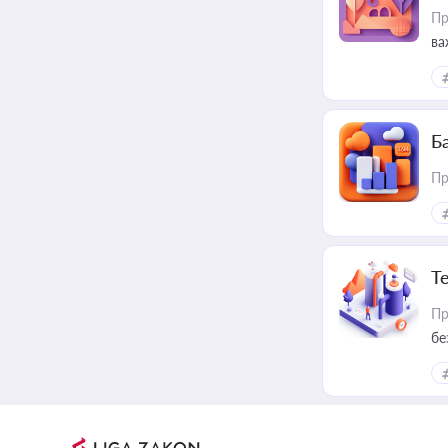
Пр
ва
ре
Ба
Пр
Т
Пр
бе