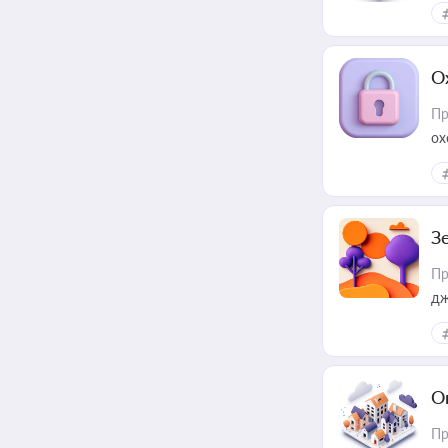
О
Пр
ох
З
Пр
дж
О
Пр