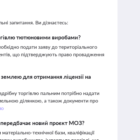
ьні запитання. Ви дізнаєтесь:
торгівлю тютюновими виробами?
обхідно подати заяву до територіального
ентів, що підтверджують право провадження
 землею для отримання ліцензії на
роздрібну торгівлю пальним потрібно надати
мельною ділянкою, а також документи про
ло
в передбачає новий проєкт МОЗ?
атеріально-технічної бази, кваліфікації
тапах виробництва, імпорту та торгівлі, що