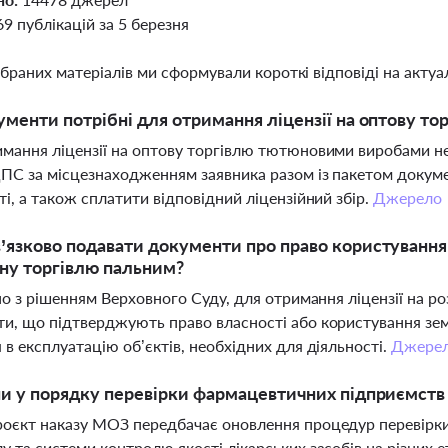
69 публікацій за 5 березня
ібраних матеріалів ми сформували короткі відповіді на актуал
ументи потрібні для отримання ліцензії на оптову 
мання ліцензії на оптову торгівлю тютюновими виробами не
ПС за місцезнаходженням заявника разом із пакетом докум
ті, а також сплатити відповідний ліцензійний збір.
Джерело
’язково подавати документи про право користування
ну торгівлю пальним?
дно з рішенням Верховного Суду, для отримання ліцензії на 
и, що підтверджують право власності або користування зе
 в експлуатацію об’єктів, необхідних для діяльності.
Джере
ни у порядку перевірки фармацевтичних підприємст
оєкт наказу МОЗ передбачає оновлення процедур перевірки м
у та системи контролю якості лікарських засобів на різних е