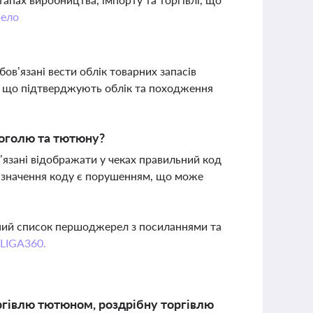
ело
бов’язані вести облік товарних запасів
и, що підтверджують облік та походження
коголю та тютюну?
в’язані відображати у чеках правильний код
 зазначення коду є порушенням, що може
вний список першоджерел з посиланнями та
 LIGA360.
ргівлю тютюном, роздрібну торгівлю