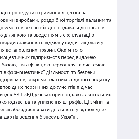
щодо процедури отримання ліцензій на
овими виробами, роздрібної торгівлі пальним та
документів, які необхідно подавати до органів
ю ділянкою та введенням в експлуатацію
твердив законність відмов у видачі ліцензій у
ня встановлених правил. Окрім того,
армацевтичних підприємств перед видачею
 базою, кваліфікацією персоналу та системою
тів фармацевтичної діяльності та безпеки
підприємців, зокрема платників єдиного податку,
дповідних первинних документів під час
кодів УКТ ЗЕД у чеках при продажі алкогольних
конодавства та уникнення штрафів. Ці зміни та
нзії або здійснювати діяльність у відповідних
ндартів ведення бізнесу в Україні.