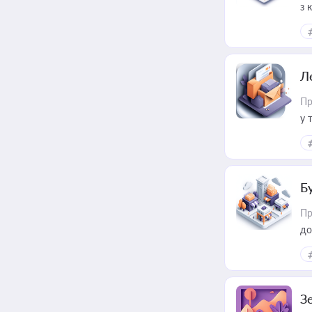
з 
ме
пр
Л
Пр
у 
ри
Б
Пр
до
З