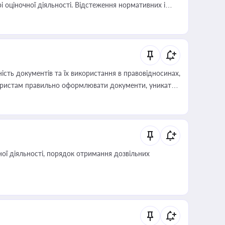
і оціночної діяльності. Відстеження нормативних і
иста або бухгалтера під час оподаткування,
 статусу суб'єктів оціночної діяльності
сть документів та їх використання в правовідносинах,
а юристам правильно оформлювати документи, уникати
влади та контрагентами
ої діяльності, порядок отримання дозвільних