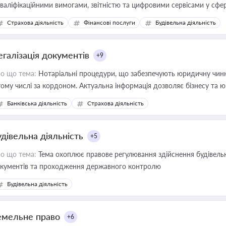
кваліфікаційними вимогами, звітністю та цифровими сервісами у сфер
дійних змін у цій сфері корисне для власника бізнесу, керівника, юр
Страхова діяльність
Фінансові послуги
Будівельна діяльність
иватизації, оренди державного майна, корпоративних угод і перевірки
егалізація документів
+9
о що тема:
Нотаріальні процедури, що забезпечують юридичну чинні
тому числі за кордоном. Актуальна інформація дозволяє бізнесу т
зиків недійсності та забезпечувати їх належне прийняття органами 
Банківська діяльність
Страхова діяльність
удівельна діяльність
+5
о що тема:
Тема охоплює правове регулювання здійснення будівельн
кументів та проходження державного контролю
Будівельна діяльність
емельне право
+6