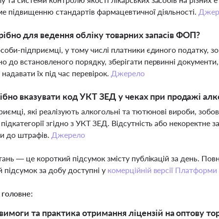
е підвищенню стандартів фармацевтичної діяльності.
Джер
ібно для ведення обліку товарних запасів ФОП?
особи-підприємці, у тому числі платники єдиного податку, зо
но до встановленого порядку, зберігати первинні документ
і надавати їх під час перевірок.
Джерело
ібно вказувати код УКТ ЗЕД у чеках при продажі ал
приємці, які реалізують алкогольні та тютюнові вироби, зобо
 підкатегорії згідно з УКТ ЗЕД. Відсутність або некоректне
и до штрафів.
Джерело
тань — це короткий підсумок змісту публікацій за день. По
 підсумок за добу доступні у
комерційній версії Платформи
 головне:
вимоги та практика отримання ліцензій на оптову то