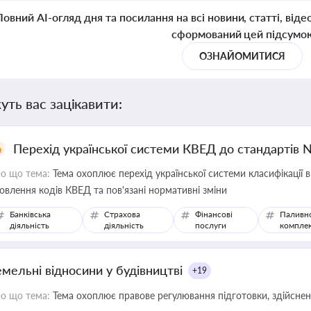
Повний AI-огляд дня та посилання на всі новини, статті, віде
сформований цей підсумо
ОЗНАЙОМИТИСЯ
уть вас зацікавити:
Перехід української системи КВЕД до стандартів 
о що тема:
Тема охоплює перехід української системи класифікації в
овлення кодів КВЕД та пов'язані нормативні зміни
Банківська
Страхова
Фінансові
Паливн
діяльність
діяльність
послуги
компле
емельні відносини у будівництві
+19
о що тема:
Тема охоплює правове регулювання підготовки, здійсненн