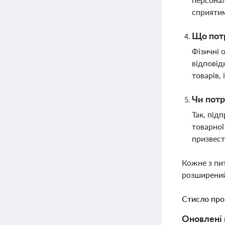
сприятим
Що потр
Фізичні 
відповід
товарів, 
Чи потр
Так, під
товарної
призвест
Кожне з пи
розширений
Стисло про
Оновлені 