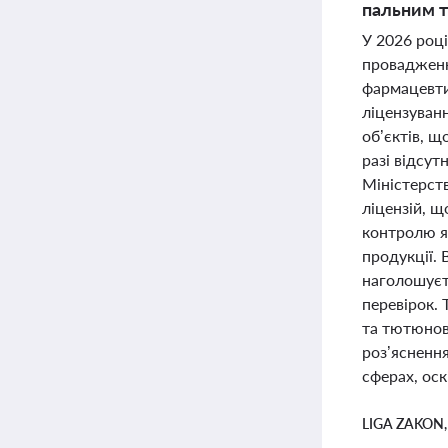
пальним т
У 2026 році
провадженн
фармацевтич
ліцензуван
об’єктів, щ
разі відсут
Міністерст
ліцензій, 
контролю я
продукції. 
наголошуєт
перевірок.
та тютюнов
роз’яснення
сферах, оск
LIGA ZAKON