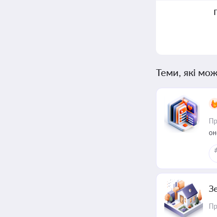
Теми, які мож
Пр
он
З
Пр