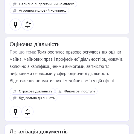
Паливно-енергетичний комплекс
Агропромисловий комплекс
Оціночна діяльність
Про що тема:
Тема охоплює правове регулювання оцінки
майна, майнових прав і професійної діяльності оцінювачів,
включно з кваліфікаційними вимогами, звітністю та
цифровими сервісами у сфері оціночної діяльності.
Відстеження нормативних і медійних змін у цій сфері
корисне для власника бізнесу, керівника, юриста або
Страхова діяльність
Фінансові послуги
бухгалтера під час оподаткування, приватизації, оренди
Будівельна діяльність
державного майна, корпоративних угод і перевірки
статусу суб'єктів оціночної діяльності
Легалізація документів