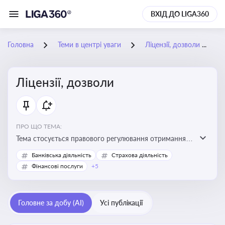
ВХІД ДО LIGA360
Головна
Теми в центрі уваги
Ліцензії, дозволи
Ліцензії, дозволи
ПРО ЩО ТЕМА:
Тема стосується правового регулювання отримання,
переоформлення, анулювання ліцензій і дозволів,
Банківська діяльність
Страхова діяльність
необхідних для провадження господарської
Фінансові послуги
+5
діяльності
Головне за добу (AI)
Усі публікації