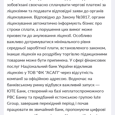
зобов'язані своєчасно сплачувати чергові платежі за
ліцензіями та подавати відповідні заяви до органів
ліцензування. Відповідно до Закону №3817, органи
ліцензування автоматично інформують бізнес про
строки сплати, а порушення цих вимог може
призвести до анулювання ліцензії. Особливо
важливо дотримуватися мінімального рівня
середньої заробітної плати, встановленого законом,
інакше ліцензія на роздрібну торгівлю підакцизними
товарами може бути припинена. У сфері фінансових
послуг Національний банк України відкликав
ліцензію у ТОВ "ФК "АСАП" через відсутність
компанії за офіційною адресою. Водночас на
банківському ринку відбувся важливий запуск —
ЮТЕ Банк, створений на базі неплатоспроможного
РВС Банку та придбаний естонською групою Iute
Group, завершив перехідний період і почав
працювати як звичайний банк, пропонуючи цифрові