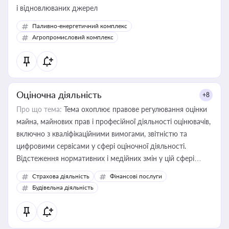
і відновлюваних джерел
Паливно-енергетичний комплекс
Агропромисловий комплекс
Оціночна діяльність
+8
Про що тема:
Тема охоплює правове регулювання оцінки
майна, майнових прав і професійної діяльності оцінювачів,
включно з кваліфікаційними вимогами, звітністю та
цифровими сервісами у сфері оціночної діяльності.
Відстеження нормативних і медійних змін у цій сфері
корисне для власника бізнесу, керівника, юриста або
Страхова діяльність
Фінансові послуги
бухгалтера під час оподаткування, приватизації, оренди
Будівельна діяльність
державного майна, корпоративних угод і перевірки
статусу суб'єктів оціночної діяльності