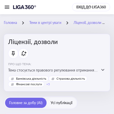
ВХІД ДО LIGA360
Головна
Теми в центрі уваги
Ліцензії, дозволи
Ліцензії, дозволи
ПРО ЩО ТЕМА:
Тема стосується правового регулювання отримання,
переоформлення, анулювання ліцензій і дозволів,
Банківська діяльність
Страхова діяльність
необхідних для провадження господарської
Фінансові послуги
+5
діяльності
Головне за добу (AI)
Усі публікації