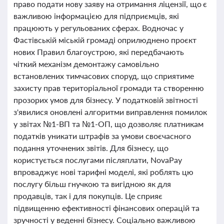
право подати нову заяву на отримання ліцензії, що є
важливою інформацією для підприємців, які
працюють у регульованих сферах. Водночас у
Фастівській міській громаді оприлюднено проєкт
нових Правил благоустрою, які передбачають
чіткий механізм демонтажу самовільно
встановлених тимчасових споруд, що сприятиме
захисту прав територіальної громади та створенню
прозорих умов для бізнесу. У податковій звітності
з'явилися оновлені алгоритми виправлення помилок
у звітах №1-ВП та №1-ОП, що дозволяє платникам
податків уникати штрафів за умови своєчасного
подання уточнених звітів. Для бізнесу, що
користується послугами післяплати, NovaPay
впроваджує нові тарифні моделі, які роблять цю
послугу більш гнучкою та вигідною як для
продавців, так і для покупців. Це сприяє
підвищенню ефективності фінансових операцій та
зручності у веденні бізнесу. Соціально важливою