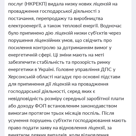
послуг (НКРЕКП) видала низку нових ліцензій на
провадження господарської діяльності з
постачання, перепродажу та виробництва
електроенергії, а також теплової енергії. Водночас
було припинено дію ліцензій низки суб'єктів через
порушення ліцензійних умов, що свідчить про
посилення контролю за дотриманням вимог у
енергетичній сфері. Ці зміни мають на меті
забезпечити стабільність та прозорість ринку
енергетики в Україні. Головне управління ДПС у
Херсонській області нагадує про основні підстави
для припинення дії ліцензій на провадження
господарської діяльності, серед яких є
невідповідність розміру середньої заробітної плати
або доходу ФОП встановленим законодавством
вимогам протягом трьох місяців поспіль. Після
усунення порушень суб'єкти господарювання мають
право подати заяву на відновлення ліцензії, за
винятком деяких випадків, коли відновлення