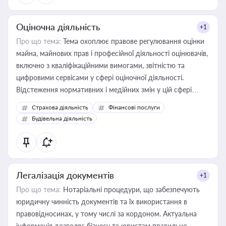
Оціночна діяльність
+1
Про що тема:
Тема охоплює правове регулювання оцінки
майна, майнових прав і професійної діяльності оцінювачів,
включно з кваліфікаційними вимогами, звітністю та
цифровими сервісами у сфері оціночної діяльності.
Відстеження нормативних і медійних змін у цій сфері
корисне для власника бізнесу, керівника, юриста або
Страхова діяльність
Фінансові послуги
бухгалтера під час оподаткування, приватизації, оренди
Будівельна діяльність
державного майна, корпоративних угод і перевірки
статусу суб'єктів оціночної діяльності
Легалізація документів
+1
Про що тема:
Нотаріальні процедури, що забезпечують
юридичну чинність документів та їх використання в
правовідносинах, у тому числі за кордоном. Актуальна
інформація дозволяє бізнесу та юристам правильно