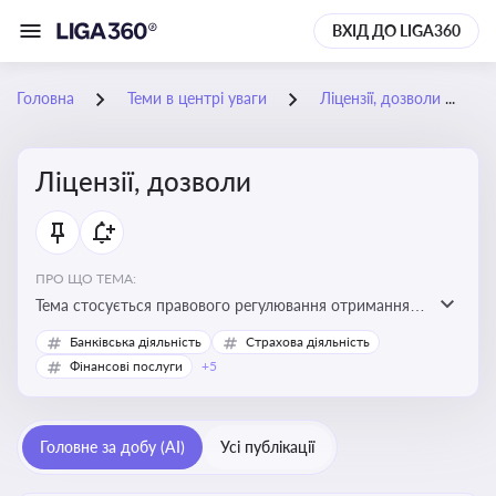
ВХІД ДО LIGA360
Головна
Теми в центрі уваги
Ліцензії, дозволи
Ліцензії, дозволи
ПРО ЩО ТЕМА:
Тема стосується правового регулювання отримання,
переоформлення, анулювання ліцензій і дозволів,
Банківська діяльність
Страхова діяльність
необхідних для провадження господарської
Фінансові послуги
+5
діяльності
Головне за добу (AI)
Усі публікації