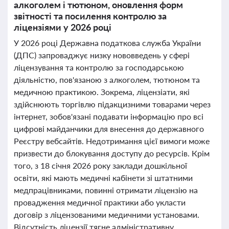
алкоголем і тютюном, оновлення форм
звітності та посилення контролю за
ліцензіями у 2026 році
У 2026 році Державна податкова служба України
(ДПС) запроваджує низку нововведень у сфері
ліцензування та контролю за господарською
діяльністю, пов'язаною з алкоголем, тютюном та
медичною практикою. Зокрема, ліцензіати, які
здійснюють торгівлю підакцизними товарами через
інтернет, зобов'язані подавати інформацію про всі
цифрові майданчики для внесення до державного
Реєстру вебсайтів. Недотримання цієї вимоги може
призвести до блокування доступу до ресурсів. Крім
того, з 18 січня 2026 року заклади дошкільної
освіти, які мають медичні кабінети зі штатними
медпрацівниками, повинні отримати ліцензію на
провадження медичної практики або укласти
договір з ліцензованими медичними установами.
Відсутність ліцензії тягне адміністративну