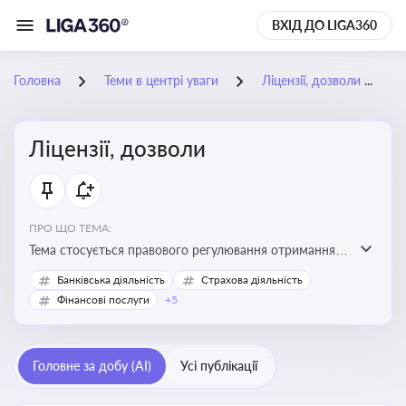
ВХІД ДО LIGA360
Головна
Теми в центрі уваги
Ліцензії, дозволи
Ліцензії, дозволи
ПРО ЩО ТЕМА:
Тема стосується правового регулювання отримання,
переоформлення, анулювання ліцензій і дозволів,
Банківська діяльність
Страхова діяльність
необхідних для провадження господарської
Фінансові послуги
+5
діяльності
Головне за добу (AI)
Усі публікації