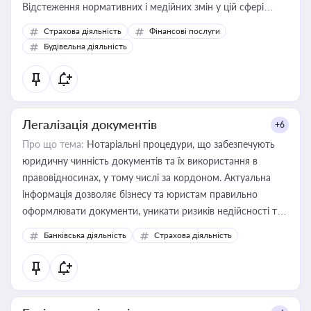
Відстеження нормативних і медійних змін у цій сфері
корисне для власника бізнесу, керівника, юриста або
Страхова діяльність
Фінансові послуги
бухгалтера під час оподаткування, приватизації, оренди
Будівельна діяльність
державного майна, корпоративних угод і перевірки
статусу суб'єктів оціночної діяльності
Легалізація документів
+6
Про що тема:
Нотаріальні процедури, що забезпечують
юридичну чинність документів та їх використання в
правовідносинах, у тому числі за кордоном. Актуальна
інформація дозволяє бізнесу та юристам правильно
оформлювати документи, уникати ризиків недійсності та
забезпечувати їх належне прийняття органами влади та
Банківська діяльність
Страхова діяльність
контрагентами