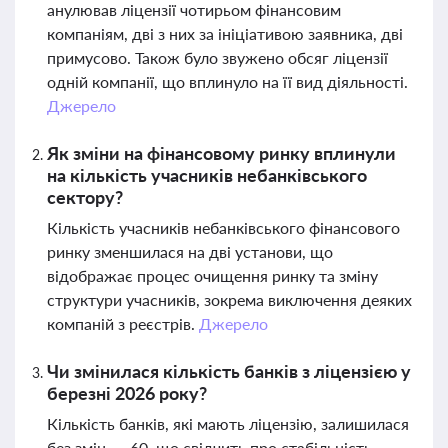
анулював ліцензії чотирьом фінансовим
компаніям, дві з них за ініціативою заявника, дві
примусово. Також було звужено обсяг ліцензії
одній компанії, що вплинуло на її вид діяльності.
Джерело
Як зміни на фінансовому ринку вплинули
на кількість учасників небанківського
сектору?
Кількість учасників небанківського фінансового
ринку зменшилася на дві установи, що
відображає процес очищення ринку та зміну
структури учасників, зокрема виключення деяких
компаній з реєстрів.
Джерело
Чи змінилася кількість банків з ліцензією у
березні 2026 року?
Кількість банків, які мають ліцензію, залишилася
без змін — 60, що свідчить про стабільність