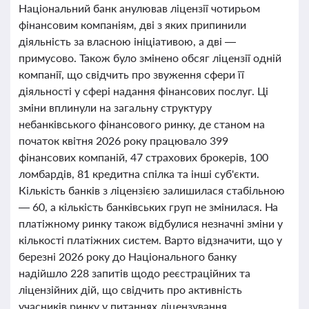
Національний банк анулював ліцензії чотирьом
фінансовим компаніям, дві з яких припинили
діяльність за власною ініціативою, а дві —
примусово. Також було змінено обсяг ліцензії одній
компанії, що свідчить про звуження сфери її
діяльності у сфері надання фінансових послуг. Ці
зміни вплинули на загальну структуру
небанківського фінансового ринку, де станом на
початок квітня 2026 року працювало 399
фінансових компаній, 47 страхових брокерів, 100
ломбардів, 81 кредитна спілка та інші суб'єкти.
Кількість банків з ліцензією залишилася стабільною
— 60, а кількість банківських груп не змінилася. На
платіжному ринку також відбулися незначні зміни у
кількості платіжних систем. Варто відзначити, що у
березні 2026 року до Національного банку
надійшло 228 запитів щодо реєстраційних та
ліцензійних дій, що свідчить про активність
учасників ринку у питаннях ліцензування,