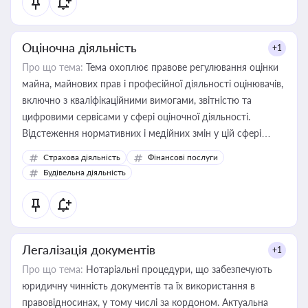
Оціночна діяльність
+1
Про що тема:
Тема охоплює правове регулювання оцінки
майна, майнових прав і професійної діяльності оцінювачів,
включно з кваліфікаційними вимогами, звітністю та
цифровими сервісами у сфері оціночної діяльності.
Відстеження нормативних і медійних змін у цій сфері
корисне для власника бізнесу, керівника, юриста або
Страхова діяльність
Фінансові послуги
бухгалтера під час оподаткування, приватизації, оренди
Будівельна діяльність
державного майна, корпоративних угод і перевірки
статусу суб'єктів оціночної діяльності
Легалізація документів
+1
Про що тема:
Нотаріальні процедури, що забезпечують
юридичну чинність документів та їх використання в
правовідносинах, у тому числі за кордоном. Актуальна