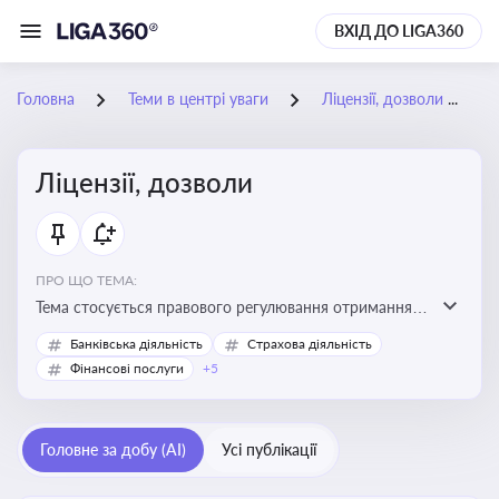
ВХІД ДО LIGA360
Головна
Теми в центрі уваги
Ліцензії, дозволи
Ліцензії, дозволи
ПРО ЩО ТЕМА:
Тема стосується правового регулювання отримання,
переоформлення, анулювання ліцензій і дозволів,
Банківська діяльність
Страхова діяльність
необхідних для провадження господарської
Фінансові послуги
+5
діяльності
Головне за добу (AI)
Усі публікації