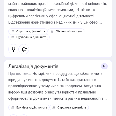
майна, майнових прав і професійної діяльності оцінювачів,
включно з кваліфікаційними вимогами, звітністю та
цифровими сервісами у сфері оціночної діяльності.
Відстеження нормативних і медійних змін у цій сфері
корисне для власника бізнесу, керівника, юриста або
Страхова діяльність
Фінансові послуги
бухгалтера під час оподаткування, приватизації, оренди
Будівельна діяльність
державного майна, корпоративних угод і перевірки
статусу суб'єктів оціночної діяльності
Легалізація документів
+6
Про що тема:
Нотаріальні процедури, що забезпечують
юридичну чинність документів та їх використання в
правовідносинах, у тому числі за кордоном. Актуальна
інформація дозволяє бізнесу та юристам правильно
оформлювати документи, уникати ризиків недійсності та
забезпечувати їх належне прийняття органами влади та
Банківська діяльність
Страхова діяльність
контрагентами