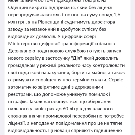
Одещині викрито підприємця, який без ліцензії
перепродував алкоголь і тютюн на суму понад 1,6
млн грн, а на Рівненщині судитимуть директора
заводу за незаконний видобуток супіску без
відповідних дозволів. У цифровій сфері
Міністерство цифрової трансформації спільно з
Державною податковою службою готують запуск
нового сервісу в застосунку "Дія", який дозволить
громадянам у режимі реального часу контролювати
свої податкові нарахування, борги та майно, а також
отримувати сповіщення про терміни сплати. Сервіс
автоматично звірятиме дані з державними
реєстрами, що допоможе уникнути помилок і
штрафів. Також наголошується, що зберігання
пального у каністрах до 60 літрів для власного
споживання чи промислової переробки не потребує
ліцензії, а неподання повідомлення про це не тягне
відповідальності. Ці новації сприяють підвищенню