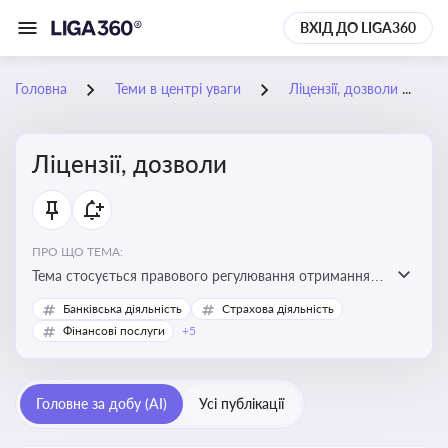
ВХІД ДО LIGA360
Головна
Теми в центрі уваги
Ліцензії, дозволи
Ліцензії, дозволи
ПРО ЩО ТЕМА:
Тема стосується правового регулювання отримання,
переоформлення, анулювання ліцензій і дозволів,
Банківська діяльність
Страхова діяльність
необхідних для провадження господарської
Фінансові послуги
+5
діяльності
Головне за добу (AI)
Усі публікації