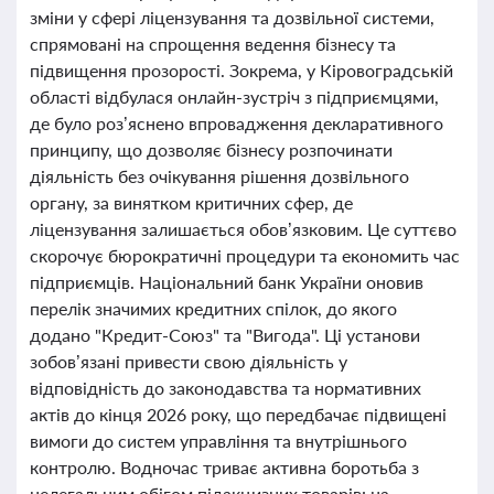
зміни у сфері ліцензування та дозвільної системи,
спрямовані на спрощення ведення бізнесу та
підвищення прозорості. Зокрема, у Кіровоградській
області відбулася онлайн-зустріч з підприємцями,
де було роз’яснено впровадження декларативного
принципу, що дозволяє бізнесу розпочинати
діяльність без очікування рішення дозвільного
органу, за винятком критичних сфер, де
ліцензування залишається обов’язковим. Це суттєво
скорочує бюрократичні процедури та економить час
підприємців. Національний банк України оновив
перелік значимих кредитних спілок, до якого
додано "Кредит-Союз" та "Вигода". Ці установи
зобов’язані привести свою діяльність у
відповідність до законодавства та нормативних
актів до кінця 2026 року, що передбачає підвищені
вимоги до систем управління та внутрішнього
контролю. Водночас триває активна боротьба з
нелегальним обігом підакцизних товарів: на