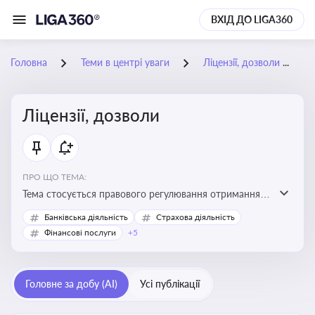
ВХІД ДО LIGA360
Головна
Теми в центрі уваги
Ліцензії, дозволи
Ліцензії, дозволи
ПРО ЩО ТЕМА:
Тема стосується правового регулювання отримання,
переоформлення, анулювання ліцензій і дозволів,
Банківська діяльність
Страхова діяльність
необхідних для провадження господарської
Фінансові послуги
+5
діяльності
Головне за добу (AI)
Усі публікації