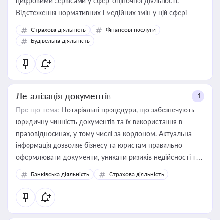
цифровими сервісами у сфері оціночної діяльності.
Відстеження нормативних і медійних змін у цій сфері
корисне для власника бізнесу, керівника, юриста або
Страхова діяльність
Фінансові послуги
бухгалтера під час оподаткування, приватизації, оренди
Будівельна діяльність
державного майна, корпоративних угод і перевірки
статусу суб'єктів оціночної діяльності
Легалізація документів
+1
Про що тема:
Нотаріальні процедури, що забезпечують
юридичну чинність документів та їх використання в
правовідносинах, у тому числі за кордоном. Актуальна
інформація дозволяє бізнесу та юристам правильно
оформлювати документи, уникати ризиків недійсності та
забезпечувати їх належне прийняття органами влади та
Банківська діяльність
Страхова діяльність
контрагентами