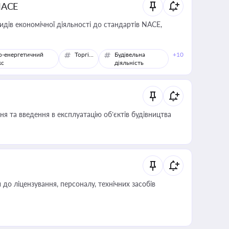
NACE
идів економічної діяльності до стандартів NACE,
о-енергетичний
Торгівля
Будівельна
+10
кс
діяльність
я та введення в експлуатацію об’єктів будівництва
о ліцензування, персоналу, технічних засобів