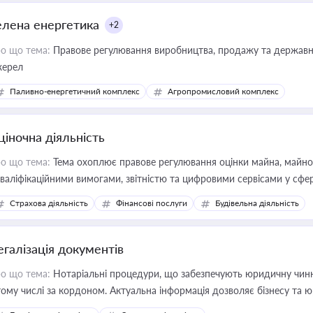
елена енергетика
+2
о що тема:
Правове регулювання виробництва, продажу та державної
ерел
Паливно-енергетичний комплекс
Агропромисловий комплекс
ціночна діяльність
о що тема:
Тема охоплює правове регулювання оцінки майна, майнови
кваліфікаційними вимогами, звітністю та цифровими сервісами у сфер
дійних змін у цій сфері корисне для власника бізнесу, керівника, юр
Страхова діяльність
Фінансові послуги
Будівельна діяльність
иватизації, оренди державного майна, корпоративних угод і перевірки
егалізація документів
о що тема:
Нотаріальні процедури, що забезпечують юридичну чинні
тому числі за кордоном. Актуальна інформація дозволяє бізнесу т
зиків недійсності та забезпечувати їх належне прийняття органами 