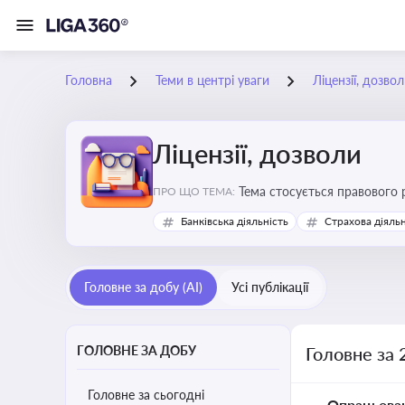
Головна
Теми в центрі уваги
Ліцензії, дозво
Ліцензії, дозволи
Тема стосується правового 
ПРО ЩО ТЕМА:
господарської діяльності
Банківська діяльність
Страхова діяльн
Головне за добу (AI)
Усі публікації
ГОЛОВНЕ ЗА ДОБУ
Головне за 
Головне за сьогодні
Опрацьова