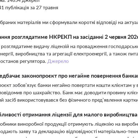
41 публікація за 27 травня
ібраних матеріалів ми сформували короткі відповіді на актуал
ання розглядатиме НКРЕКП на засіданні 2 червня 202
озглядатиме видачу ліцензій на провадження господарської
нергії, виробництва та агрегації електроенергії, а також пит
постанов регулятора.
Джерело
дбачає законопроєкт про негайне повернення банка
оєкт зобов’язує банки негайно повертати кошти клієнтам у 
овідомив про шахрайство. Банк має доводити провину клієнта
й засіб використовувався без фізичного пред’явлення картки
бливості отримання ліцензії для малого виробництва
обники виноробної продукції отримують ліцензію на виробн
подають заяву та декларацію відповідності матеріально-тех