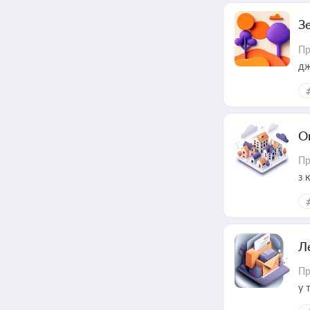
З
Пр
дж
О
Пр
з 
ме
пр
Л
Пр
у 
ри