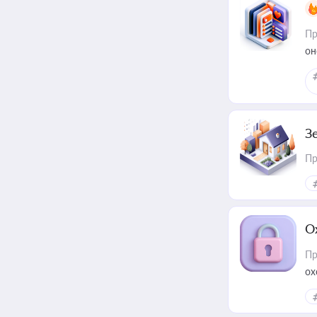
Пр
он
З
Пр
О
Пр
ох