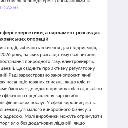
вний список першоджерел з посиланнями та
 LIGA360.
 сфері енергетики, а парламент розглядає
ахрайських операцій
иві події, які мають значення для підприємців,
 2026 року, на яких розглядатимуться питання
 постачання природного газу, електроенергії,
ліцензій. Це свідчить про активну регуляторну
вній Раді зареєстровано законопроєкт, який
ках несанкціонованих списань, якщо клієнт
ме банк має доводити провину клієнта, а клієнт
ез фізичного пред’явлення картки або
ів фінансових послуг. У сфері виробництва та
іцензій для малого виноробного бізнесу, а
ією адресою. Малі виробники можуть отримувати
 торгівлю без додаткових ліцензій, якщо