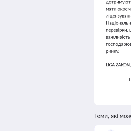
дотримують
мати окрем
ліцензуванн
Національни
перевірки,
важливість
господарюва
ринку.
LIGA ZAKON
Теми, які мож