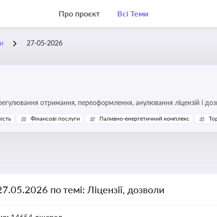
Про проєкт
Всі Теми
ли
27-05-2026
регулювання отримання, переоформлення, анулювання ліцензій і доз
ість
Фінансові послуги
Паливно-енергетичний комплекс
То
27.05.2026 по темі: Ліцензії, дозволи
но:
14654 джерел