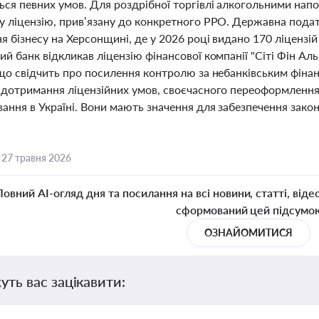
ся певних умов. Для роздрібної торгівлі алкогольними нап
у ліцензію, прив’язану до конкретного РРО. Державна пода
я бізнесу на Херсонщині, де у 2026 році видано 170 ліцензій
й банк відкликав ліцензію фінансової компанії "Сіті Фін Аль
 що свідчить про посилення контролю за небанківським фін
 дотримання ліцензійних умов, своєчасного переоформлення 
ння в Україні. Вони мають значення для забезпечення законн
,
27 травня 2026
Повний AI-огляд дня та посилання на всі новини, статті, віде
сформований цей підсумо
ОЗНАЙОМИТИСЯ
уть вас зацікавити: