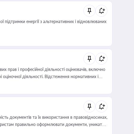
 підтримки енергії з альтернативних і відновлюваних
х прав і професійної діяльності оцінювачів, включно
і оціночної діяльності. Відстеження нормативних і
иста або бухгалтера під час оподаткування,
 статусу суб'єктів оціночної діяльності
сть документів та їх використання в правовідносинах,
а юристам правильно оформлювати документи, уникати
влади та контрагентами