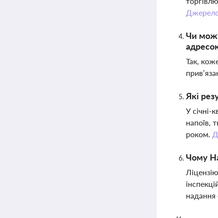
торгівлю
Джерел
Чи можу
адресо
Так, кож
прив’яза
Які рез
У січні-
напоїв, 
роком.
Д
Чому На
Ліцензію
інспекці
надання 