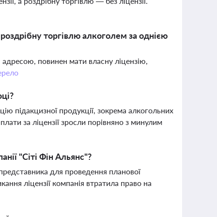
ії, а роздрібну торгівлю — без ліцензії.
а роздрібну торгівлю алкоголем за однією
ю адресою, повинен мати власну ліцензію,
рело
оці?
зацію підакцизної продукції, зокрема алкогольних
плати за ліцензії зросли порівняно з минулим
нії "Сіті Фін Альянс"?
 представника для проведення планової
кання ліцензії компанія втратила право на