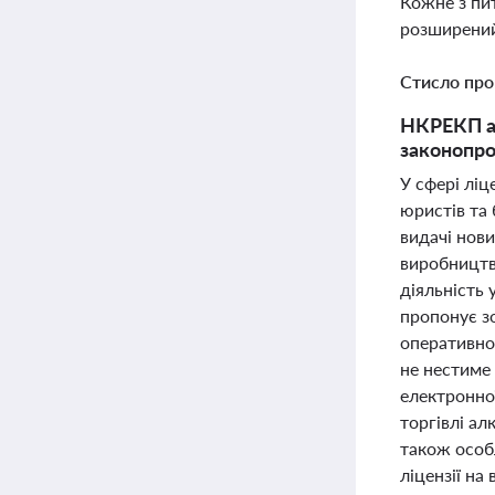
Кожне з пи
розширений
Стисло про
НКРЕКП ан
законопро
У сфері ліц
юристів та 
видачі нови
виробництва
діяльність 
пропонує з
оперативно
не нестиме 
електронної
торгівлі а
також особ
ліцензії на