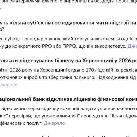
 виноматеріалами власного виробництва без додаткової ліценз
о
ть кілька суб’єктів господарювання мати ліцензії н
ю?
ен суб’єкт господарювання, який торгує алкоголем за одніє
ну до конкретного РРО або ПРРО, що він використовує.
Дже
ультати ліцензування бізнесу на Херсонщині у 2026 р
квітні 2026 року на Херсонщині видано 170 ліцензій на реалі
тютюнових виробів та зберігання пального. Надходження від 
жерело
ціональний банк відкликав ліцензію фінансової компа
 відкликано через відмову компанії надати уповноваженого
йної перевірки, що унеможливило її проведення. Після відкли
фінансових послуг.
Джерело