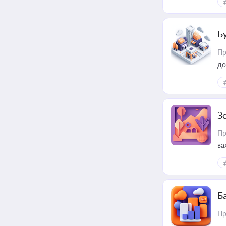
Б
Пр
до
З
Пр
ва
ре
Ба
Пр