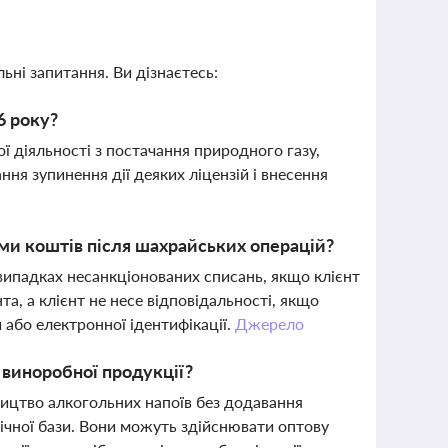
ьні запитання. Ви дізнаєтесь:
6 року?
 діяльності з постачання природного газу,
ання зупинення дії деяких ліцензій і внесення
ми коштів після шахрайських операцій?
випадках несанкціонованих списань, якщо клієнт
, а клієнт не несе відповідальності, якщо
 або електронної ідентифікації.
Джерело
 виноробної продукції?
ицтво алкогольних напоїв без додавання
нічної бази. Вони можуть здійснювати оптову