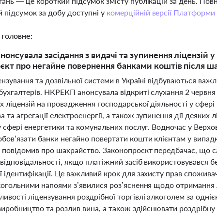
тань — це короткий підсумок змісту публікацій за день. По
 підсумок за добу доступні у
комерційній версії Платформи
 головне:
онсувала засідання з видачі та зупинення ліцензій у
єкт про негайне повернення банками коштів після ш
ензування та дозвільної системи в Україні відбуваються важл
бухгалтерів. НКРЕКП анонсувала відкриті слухання 2 червня
х ліцензій на провадження господарської діяльності у сфері
 та агрегації електроенергії, а також зупинення дії деяких 
у сфері енергетики та комунальних послуг. Водночас у Верхо
обов’язати банки негайно повертати кошти клієнтам у випад
 повідомив про шахрайство. Законопроєкт передбачає, що са
відповідальності, якщо платіжний засіб використовувався б
 ідентифікації. Це важливий крок для захисту прав споживач
лкогольними напоями з’явилися роз’яснення щодо отримання л
ливості ліцензування роздрібної торгівлі алкоголем за одн
 виробництво та розлив вина, а також здійснювати роздрібну