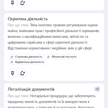
Оціночна діяльність
Про що тема:
Тема охоплює правове регулювання оцінки
майна, майнових прав і професійної діяльності оцінювачів,
включно з кваліфікаційними вимогами, звітністю та
цифровими сервісами у сфері оціночної діяльності.
Відстеження нормативних і медійних змін у цій сфері
корисне для власника бізнесу, керівника, юриста або
Страхова діяльність
Фінансові послуги
бухгалтера під час оподаткування, приватизації, оренди
Будівельна діяльність
державного майна, корпоративних угод і перевірки
статусу суб'єктів оціночної діяльності
Легалізація документів
+2
Про що тема:
Нотаріальні процедури, що забезпечують
юридичну чинність документів та їх використання в
правовідносинах, у тому числі за кордоном. Актуальна