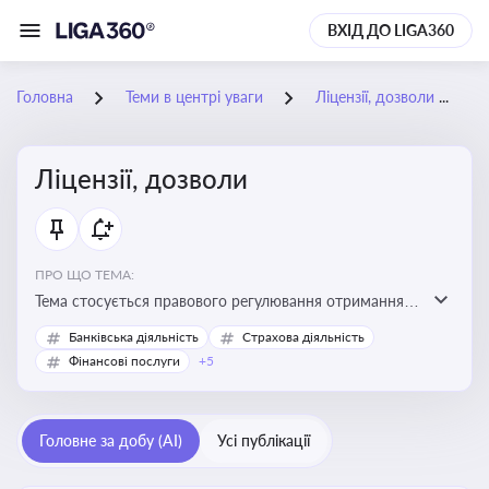
ВХІД ДО LIGA360
Головна
Теми в центрі уваги
Ліцензії, дозволи
Ліцензії, дозволи
ПРО ЩО ТЕМА:
Тема стосується правового регулювання отримання,
переоформлення, анулювання ліцензій і дозволів,
Банківська діяльність
Страхова діяльність
необхідних для провадження господарської
Фінансові послуги
+5
діяльності
Головне за добу (AI)
Усі публікації