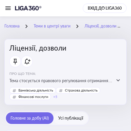
ВХІД ДО LIGA360
Головна
Теми в центрі уваги
Ліцензії, дозволи
Ліцензії, дозволи
ПРО ЩО ТЕМА:
Тема стосується правового регулювання отримання,
переоформлення, анулювання ліцензій і дозволів,
Банківська діяльність
Страхова діяльність
необхідних для провадження господарської
Фінансові послуги
+5
діяльності
Головне за добу (AI)
Усі публікації