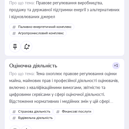
Про що тема:
Правове регулювання виробництва,
продажу та державної підтримки енергії з альтернативних
і відновлюваних джерел
Паливно-енергетичний комплекс
Агропромисловий комплекс
Оціночна діяльність
+1
Про що тема:
Тема охоплює правове регулювання оцінки
майна, майнових прав і професійної діяльності оцінювачів,
включно з кваліфікаційними вимогами, звітністю та
цифровими сервісами у сфері оціночної діяльності.
Відстеження нормативних і медійних змін у цій сфері
корисне для власника бізнесу, керівника, юриста або
Страхова діяльність
Фінансові послуги
бухгалтера під час оподаткування, приватизації, оренди
Будівельна діяльність
державного майна, корпоративних угод і перевірки
статусу суб'єктів оціночної діяльності