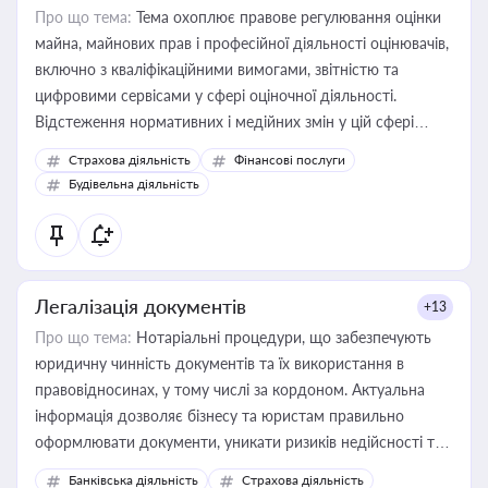
Про що тема:
Тема охоплює правове регулювання оцінки
майна, майнових прав і професійної діяльності оцінювачів,
включно з кваліфікаційними вимогами, звітністю та
цифровими сервісами у сфері оціночної діяльності.
Відстеження нормативних і медійних змін у цій сфері
корисне для власника бізнесу, керівника, юриста або
Страхова діяльність
Фінансові послуги
бухгалтера під час оподаткування, приватизації, оренди
Будівельна діяльність
державного майна, корпоративних угод і перевірки
статусу суб'єктів оціночної діяльності
Легалізація документів
+13
Про що тема:
Нотаріальні процедури, що забезпечують
юридичну чинність документів та їх використання в
правовідносинах, у тому числі за кордоном. Актуальна
інформація дозволяє бізнесу та юристам правильно
оформлювати документи, уникати ризиків недійсності та
забезпечувати їх належне прийняття органами влади та
Банківська діяльність
Страхова діяльність