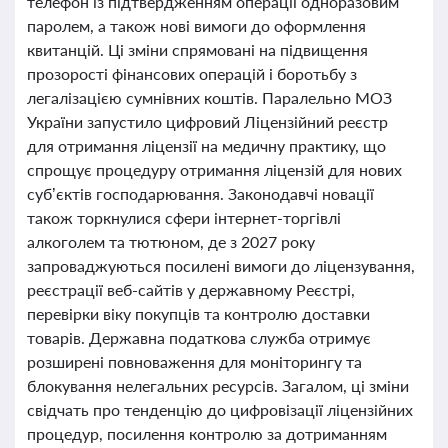
телефон із підтвердженням операції одноразовим
паролем, а також нові вимоги до оформлення
квитанцій. Ці зміни спрямовані на підвищення
прозорості фінансових операцій і боротьбу з
легалізацією сумнівних коштів. Паралельно МОЗ
України запустило цифровий Ліцензійний реєстр
для отримання ліцензії на медичну практику, що
спрощує процедуру отримання ліцензій для нових
суб’єктів господарювання. Законодавчі новації
також торкнулися сфери інтернет-торгівлі
алкоголем та тютюном, де з 2027 року
запроваджуються посилені вимоги до ліцензування,
реєстрації веб-сайтів у державному Реєстрі,
перевірки віку покупців та контролю доставки
товарів. Державна податкова служба отримує
розширені повноваження для моніторингу та
блокування нелегальних ресурсів. Загалом, ці зміни
свідчать про тенденцію до цифровізації ліцензійних
процедур, посилення контролю за дотриманням