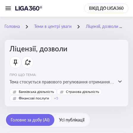
ВХІД ДО LIGA360
Головна
Теми в центрі уваги
Ліцензії, дозволи
Ліцензії, дозволи
ПРО ЩО ТЕМА:
Тема стосується правового регулювання отримання,
переоформлення, анулювання ліцензій і дозволів,
Банківська діяльність
Страхова діяльність
необхідних для провадження господарської
Фінансові послуги
+5
діяльності
Головне за добу (AI)
Усі публікації