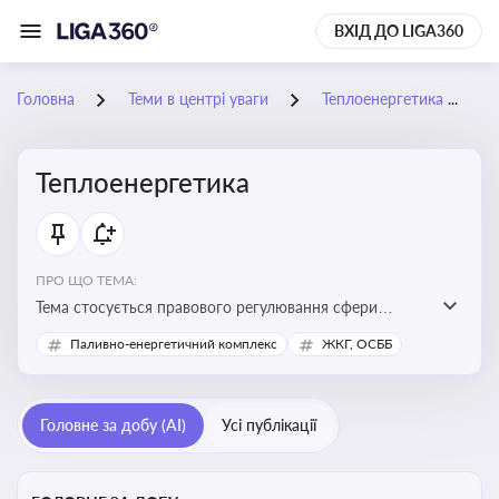
ВХІД ДО LIGA360
Головна
Теми в центрі уваги
Теплоенергетика
Теплоенергетика
ПРО ЩО ТЕМА:
Тема стосується правового регулювання сфери
теплопостачання в Україні, що є важливою для
Паливно-енергетичний комплекс
ЖКГ, ОСББ
енергетичної безпеки, економіки підприємств та
дотримання законодавчих вимог у сфері
комунальних послуг
Головне за добу (AI)
Усі публікації