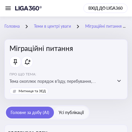
ВХІД ДО LIGA360
Головна
Теми в центрі уваги
Міграційні питання
Міграційні питання
ПРО ЩО ТЕМА:
Тема охоплює порядок в’їзду, перебування,
працевлаштування іноземців, а також набуття або
Митниця та ЗЕД
втрату громадянства України
Головне за добу (AI)
Усі публікації