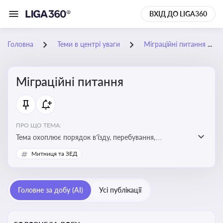
ВХІД ДО LIGA360
Головна
Теми в центрі уваги
Міграційні питання
Міграційні питання
ПРО ЩО ТЕМА:
Тема охоплює порядок в’їзду, перебування,
працевлаштування іноземців, а також набуття або
Митниця та ЗЕД
втрату громадянства України
Головне за добу (AI)
Усі публікації