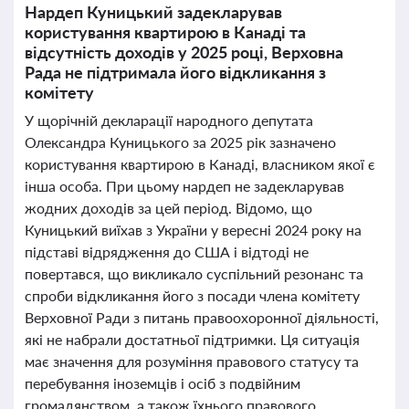
Нардеп Куницький задекларував
користування квартирою в Канаді та
відсутність доходів у 2025 році, Верховна
Рада не підтримала його відкликання з
комітету
У щорічній декларації народного депутата
Олександра Куницького за 2025 рік зазначено
користування квартирою в Канаді, власником якої є
інша особа. При цьому нардеп не задекларував
жодних доходів за цей період. Відомо, що
Куницький виїхав з України у вересні 2024 року на
підставі відрядження до США і відтоді не
повертався, що викликало суспільний резонанс та
спроби відкликання його з посади члена комітету
Верховної Ради з питань правоохоронної діяльності,
які не набрали достатньої підтримки. Ця ситуація
має значення для розуміння правового статусу та
перебування іноземців і осіб з подвійним
громадянством, а також їхнього правового