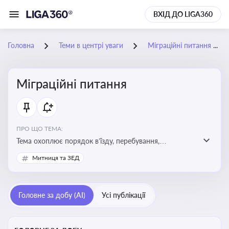
ВХІД ДО LIGA360
Головна
Теми в центрі уваги
Міграційні питання
Міграційні питання
ПРО ЩО ТЕМА:
Тема охоплює порядок в’їзду, перебування,
працевлаштування іноземців, а також набуття або
Митниця та ЗЕД
втрату громадянства України
Головне за добу (AI)
Усі публікації