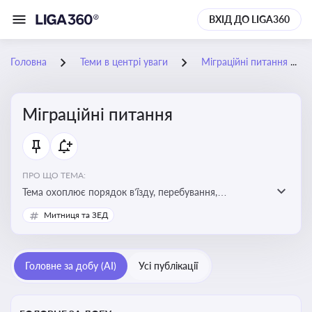
ВХІД ДО LIGA360
Головна
Теми в центрі уваги
Міграційні питання
Міграційні питання
ПРО ЩО ТЕМА:
Тема охоплює порядок в’їзду, перебування,
працевлаштування іноземців, а також набуття або
Митниця та ЗЕД
втрату громадянства України
Головне за добу (AI)
Усі публікації