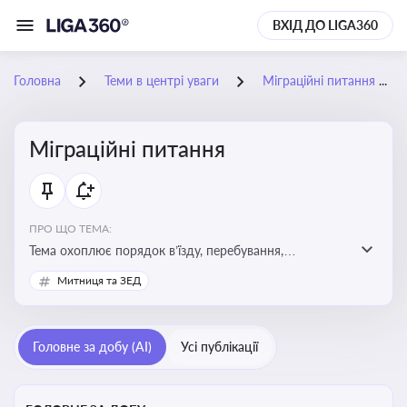
ВХІД ДО LIGA360
Головна
Теми в центрі уваги
Міграційні питання
Міграційні питання
ПРО ЩО ТЕМА:
Тема охоплює порядок в’їзду, перебування,
працевлаштування іноземців, а також набуття або
Митниця та ЗЕД
втрату громадянства України
Головне за добу (AI)
Усі публікації