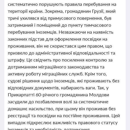
систематично порушують правила перебування на
території країни. Зокрема, громадянин Грузії, який
тричі ухилявся від примусового повернення, був
затриманий і поміщений до пункту тимчасового
перебування іноземців. Незважаючи на наявність
законних підстав для оформлення посвідки на
проживання, він не скористався цим правом, що
призвело до адміністративної відповідальності та
штрафу. Це свідчить про посилення контролю за
дотриманням міграційного законодавства та
активну роботу міграційних служб. Крім того,
судові рішення щодо іноземців, які проживають без
відповідних документів, набирають ваги. Так, у
Прикарпатті 60-річного громадянина Молдови
засудили до позбавлення волі за систематичне
домашнє насильство, при цьому він проживав без
реєстрації та посвідки на постійне проживання. Цей
випадок підкреслює важливість правового статусу
іноземців та необхідність дотримання