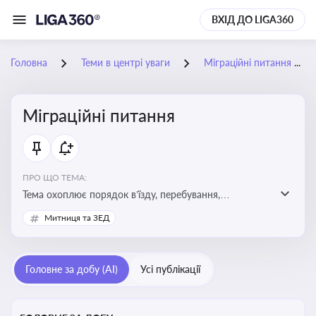
ВХІД ДО LIGA360
Головна
Теми в центрі уваги
Міграційні питання
Міграційні питання
ПРО ЩО ТЕМА:
Тема охоплює порядок в’їзду, перебування,
працевлаштування іноземців, а також набуття або
Митниця та ЗЕД
втрату громадянства України
Головне за добу (AI)
Усі публікації