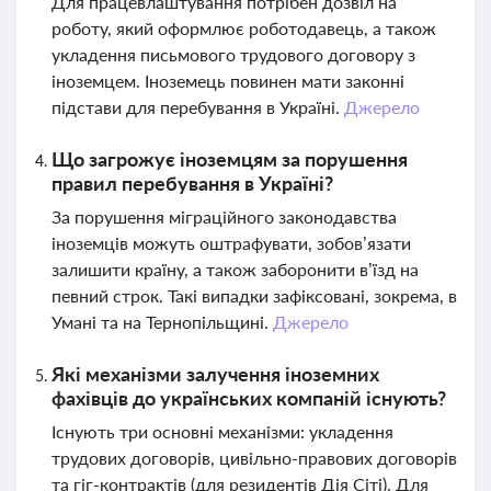
Для працевлаштування потрібен дозвіл на
роботу, який оформлює роботодавець, а також
укладення письмового трудового договору з
іноземцем. Іноземець повинен мати законні
підстави для перебування в Україні.
Джерело
Що загрожує іноземцям за порушення
правил перебування в Україні?
За порушення міграційного законодавства
іноземців можуть оштрафувати, зобов’язати
залишити країну, а також заборонити в’їзд на
певний строк. Такі випадки зафіксовані, зокрема, в
Умані та на Тернопільщині.
Джерело
Які механізми залучення іноземних
фахівців до українських компаній існують?
Існують три основні механізми: укладення
трудових договорів, цивільно-правових договорів
та гіг-контрактів (для резидентів Дія Сіті). Для