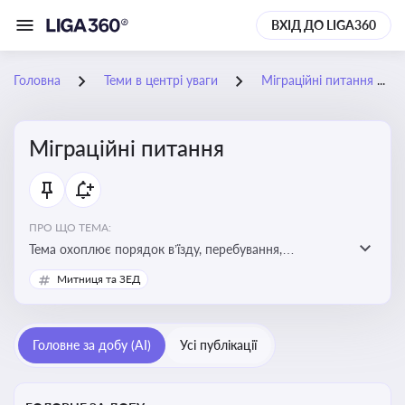
ВХІД ДО LIGA360
Головна
Теми в центрі уваги
Міграційні питання
Міграційні питання
ПРО ЩО ТЕМА:
Тема охоплює порядок в’їзду, перебування,
працевлаштування іноземців, а також набуття або
Митниця та ЗЕД
втрату громадянства України
Головне за добу (AI)
Усі публікації