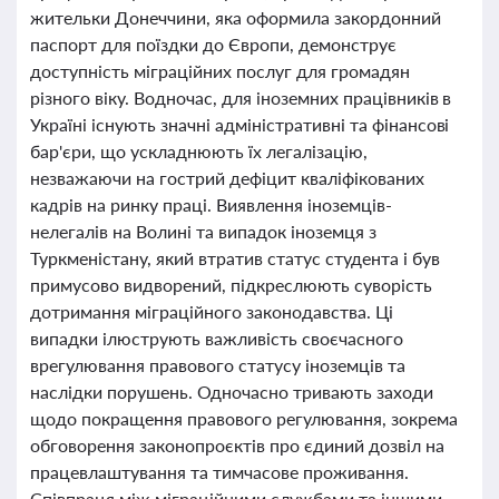
жительки Донеччини, яка оформила закордонний
паспорт для поїздки до Європи, демонструє
доступність міграційних послуг для громадян
різного віку. Водночас, для іноземних працівників в
Україні існують значні адміністративні та фінансові
бар'єри, що ускладнюють їх легалізацію,
незважаючи на гострий дефіцит кваліфікованих
кадрів на ринку праці. Виявлення іноземців-
нелегалів на Волині та випадок іноземця з
Туркменістану, який втратив статус студента і був
примусово видворений, підкреслюють суворість
дотримання міграційного законодавства. Ці
випадки ілюструють важливість своєчасного
врегулювання правового статусу іноземців та
наслідки порушень. Одночасно тривають заходи
щодо покращення правового регулювання, зокрема
обговорення законопроєктів про єдиний дозвіл на
працевлаштування та тимчасове проживання.
Співпраця між міграційними службами та іншими