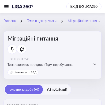
ВХІД ДО LIGA360
Головна
Теми в центрі уваги
Міграційні питання
Міграційні питання
ПРО ЩО ТЕМА:
Тема охоплює порядок в’їзду, перебування,
працевлаштування іноземців, а також набуття або
Митниця та ЗЕД
втрату громадянства України
Головне за добу (AI)
Усі публікації