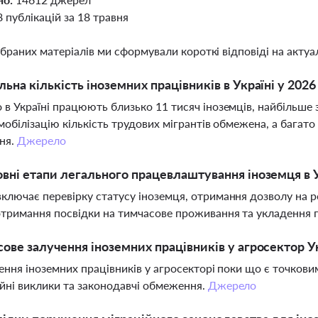
8 публікацій за 18 травня
ібраних матеріалів ми сформували короткі відповіді на актуал
льна кількість іноземних працівників в Україні у 2026
 в Україні працюють близько 11 тисяч іноземців, найбільше з
 мобілізацію кількість трудових мігрантів обмежена, а багат
ня.
Джерело
овні етапи легального працевлаштування іноземця в У
ключає перевірку статусу іноземця, отримання дозволу на р
отримання посвідки на тимчасове проживання та укладення
сове залучення іноземних працівників у агросектор У
чення іноземних працівників у агросекторі поки що є точкови
йні виклики та законодавчі обмеження.
Джерело