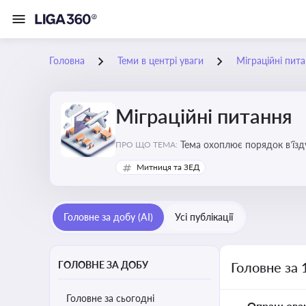
Головна
Теми в центрі уваги
Міграційні пит
Міграційні питання
Тема охоплює порядок в’їзд
ПРО ЩО ТЕМА:
Митниця та ЗЕД
Головне за добу (AI)
Усі публікації
ГОЛОВНЕ ЗА ДОБУ
Головне за 
Головне за сьогодні
Опрацьова