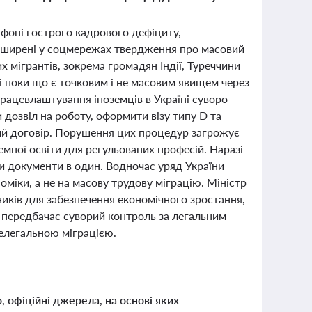
а фоні гострого кадрового дефіциту,
поширені у соцмережах твердження про масовий
х мігрантів, зокрема громадян Індії, Туреччини
рі поки що є точковим і не масовим явищем через
рацевлаштування іноземців в Україні суворо
 дозвіл на роботу, оформити візу типу D та
ий договір. Порушення цих процедур загрожує
мної освіти для регульованих професій. Наразі
и документи в один. Водночас уряд України
номіки, а не на масову трудову міграцію. Міністр
ників для забезпечення економічного зростання,
ж передбачає суворий контроль за легальним
нелегальною міграцією.
о, офіційні джерела, на основі яких