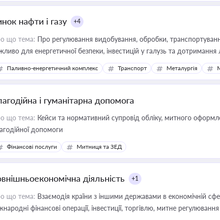
нок нафти і газу
+4
о що тема:
Про регулювання видобування, обробки, транспортування
жливо для енергетичної безпеки, інвестицій у галузь та дотримання 
Паливно-енергетичний комплекс
Транспорт
Металургія
лагодійна і гуманітарна допомога
о що тема:
Кейси та нормативний супровід обліку, митного оформлен
агодійної допомоги
Фінансові послуги
Митниця та ЗЕД
овнішньоекономічна діяльність
+1
о що тема:
Взаємодія країни з іншими державами в економічній сфері
жнародні фінансові операції, інвестиції, торгівлю, митне регулювання