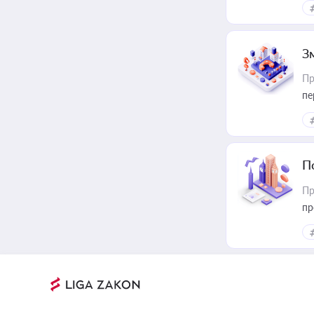
З
Пр
пе
П
Пр
пр