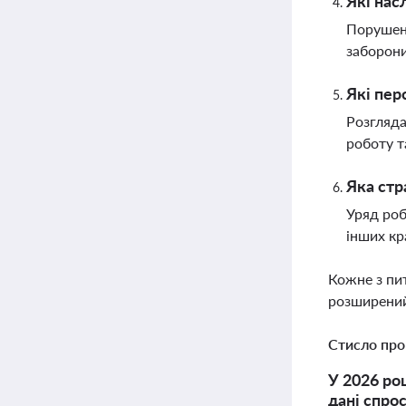
Які нас
Порушенн
заборони 
Які пер
Розгляда
роботу т
Яка стр
Уряд роб
інших кр
Кожне з пи
розширений
Стисло про
У 2026 ро
дані спро