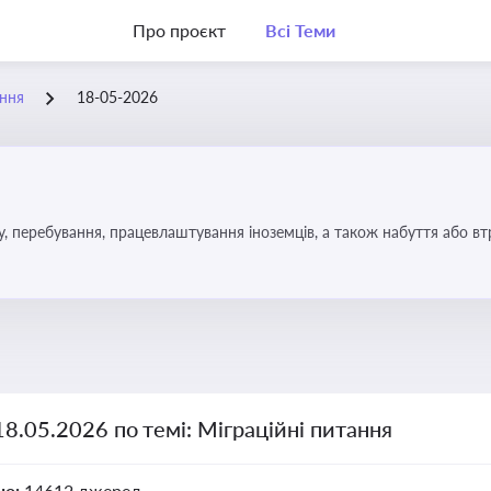
Про проєкт
Всі Теми
ання
18-05-2026
у, перебування, працевлаштування іноземців, а також набуття або в
18.05.2026 по темі: Міграційні питання
но:
14612 джерел