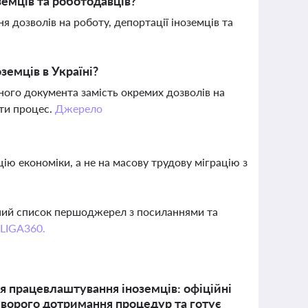
земців та роботодавців?
дозволів на роботу, депортації іноземців та
емців в Україні?
ого документа замість окремих дозволів на
ти процес.
Джерело
цію економіки, а не на масову трудову міграцію з
вний список першоджерел з посиланнями та
 LIGA360.
ня працевлаштування іноземців: офіційні
уворого дотримання процедур та готує