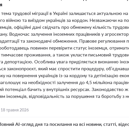
я
 тема трудової міграції в Україні залишається актуальною н
го війною та виїздом українців за кордон. Незважаючи на 
емців, офіційні дані свідчать про обмежену кількість трудови
ану. Водночас залучення іноземних працівників у агросекто
 адаптації та законодавчі обмеження. Правове регулювання п
роботодавець повинен перевірити статус іноземця, отримати
а тимчасове проживання, а також укласти письмовий трудов
а депортацією. Особлива увага приділяється визнанню інозе
ься законопроєкт, який має спростити процедуру, об’єднавш
ку на повернення українців із-за кордону та детінізацію еко
аголошує на необхідності залучення до 4,5 мільйона праців
ий потенціал бачить у внутрішніх ресурсах. Законодавство 
м іноземців, відповідальність за порушення та боротьбу з 
,
18 травня 2026
Повний AI-огляд дня та посилання на всі новини, статті, віде