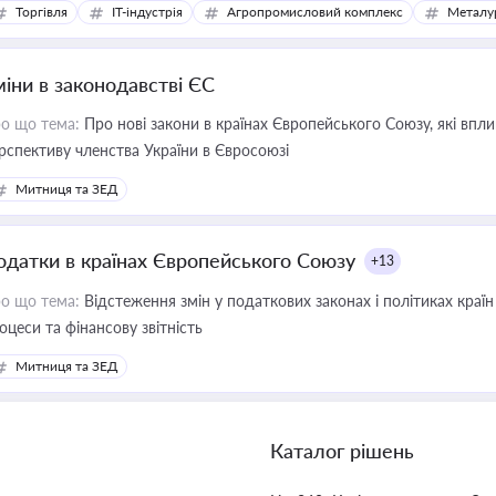
Торгівля
IT-індустрія
Агропромисловий комплекс
Металу
міни в законодавстві ЄС
о що тема:
Про нові закони в країнах Європейського Союзу, які впливають на умови торгівлі, трудової міграції, інтеграції та
рспективу членства України в Євросоюзі
Митниця та ЗЕД
одатки в країнах Європейського Союзу
+13
о що тема:
Відстеження змін у податкових законах і політиках країн
оцеси та фінансову звітність
Митниця та ЗЕД
Каталог рішень