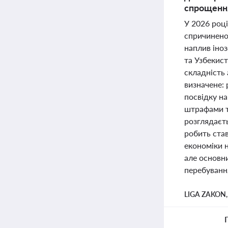
спрощенн
У 2026 році
спричинено
наплив іноз
та Узбекист
складність
визначене: 
посвідку н
штрафами т
розглядаєт
робить став
економіки н
але основн
перебування
LIGA ZAKON