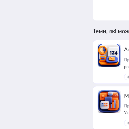
Теми, які мож
А
Пр
ре
М
Пр
Ук
ін