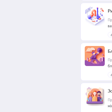
Ри
Пр
ва
Б
Пр
бл
З
Пр
мі