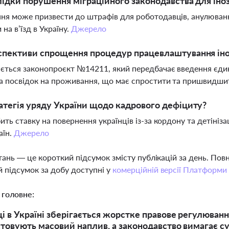
лідки порушення міграційного законодавства для іно
я може призвести до штрафів для роботодавців, анулювання 
на в’їзд в Україну.
Джерело
спективи спрощення процедур працевлаштування іноз
ється законопроєкт №14211, який передбачає введення єдин
а посвідок на проживання, що має спростити та пришвидши
атегія уряду України щодо кадрового дефіциту?
ить ставку на повернення українців із-за кордону та детініза
аїн.
Джерело
тань — це короткий підсумок змісту публікацій за день. По
 підсумок за добу доступні у
комерційній версії Платформи
 головне:
ці в Україні зберігається жорстке правове регулюван
стовують масовий наплив, а законодавство вимагає с