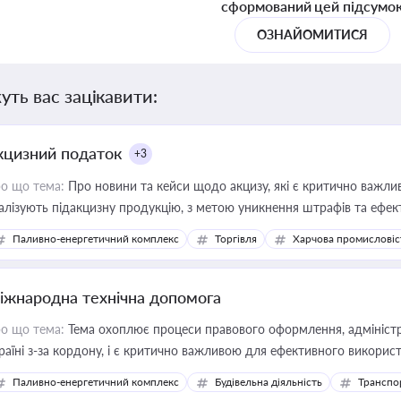
сформований цей підсумо
ОЗНАЙОМИТИСЯ
уть вас зацікавити:
кцизний податок
+3
о що тема:
Про новини та кейси щодо акцизу, які є критично важли
алізують підакцизну продукцію, з метою уникнення штрафів та ефек
Паливно-енергетичний комплекс
Торгівля
Харчова промисловіс
іжнародна технічна допомога
о що тема:
Тема охоплює процеси правового оформлення, адміністр
раїні з-за кордону, і є критично важливою для ефективного використ
фраструктурних проєктів
Паливно-енергетичний комплекс
Будівельна діяльність
Транспо