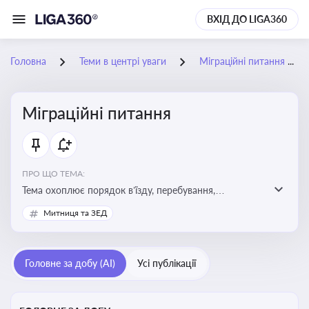
ВХІД ДО LIGA360
Головна
Теми в центрі уваги
Міграційні питання
Міграційні питання
ПРО ЩО ТЕМА:
Тема охоплює порядок в’їзду, перебування,
працевлаштування іноземців, а також набуття або
Митниця та ЗЕД
втрату громадянства України
Головне за добу (AI)
Усі публікації