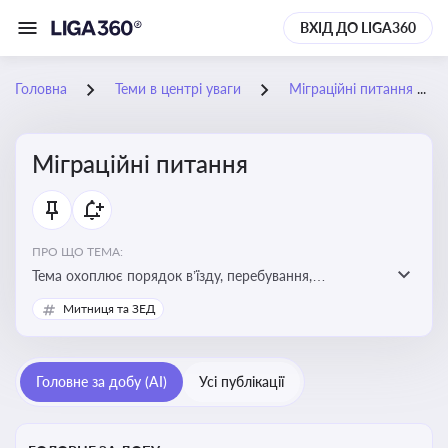
ВХІД ДО LIGA360
Головна
Теми в центрі уваги
Міграційні питання
Міграційні питання
ПРО ЩО ТЕМА:
Тема охоплює порядок в’їзду, перебування,
працевлаштування іноземців, а також набуття або
Митниця та ЗЕД
втрату громадянства України
Головне за добу (AI)
Усі публікації