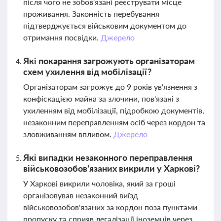
після чого не зобов'язані реєструвати місце
проживання. Законність перебування
підтверджується військовим документом до
отримання посвідки.
Джерело
Які покарання загрожують організаторам
схем ухилення від мобілізації?
Організаторам загрожує до 9 років ув'язнення з
конфіскацією майна за злочини, пов'язані з
ухиленням від мобілізації, підробкою документів,
незаконним переправленням осіб через кордон та
зловживанням впливом.
Джерело
Які випадки незаконного переправлення
військовозобов'язаних викрили у Харкові?
У Харкові викрили чоловіка, який за гроші
організовував незаконний виїзд
військовозобов'язаних за кордон поза пунктами
пропуску та сприяв легалізації іноземців через