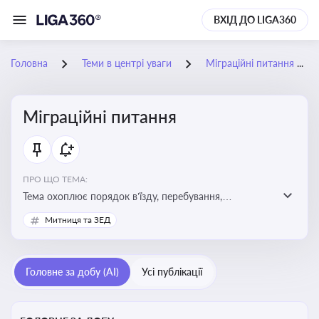
ВХІД ДО LIGA360
Головна
Теми в центрі уваги
Міграційні питання
Міграційні питання
ПРО ЩО ТЕМА:
Тема охоплює порядок в’їзду, перебування,
працевлаштування іноземців, а також набуття або
Митниця та ЗЕД
втрату громадянства України
Головне за добу (AI)
Усі публікації