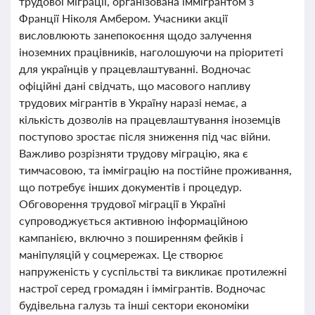
трудової міграції, організована іммігрантом з
Франції Ніколя Амбером. Учасники акції
висловлюють занепокоєння щодо залучення
іноземних працівників, наголошуючи на пріоритеті
для українців у працевлаштуванні. Водночас
офіційні дані свідчать, що масового напливу
трудових мігрантів в Україну наразі немає, а
кількість дозволів на працевлаштування іноземців
поступово зростає після зниження під час війни.
Важливо розрізняти трудову міграцію, яка є
тимчасовою, та імміграцію на постійне проживання,
що потребує інших документів і процедур.
Обговорення трудової міграції в Україні
супроводжується активною інформаційною
кампанією, включно з поширенням фейків і
маніпуляцій у соцмережах. Це створює
напруженість у суспільстві та викликає протилежні
настрої серед громадян і іммігрантів. Водночас
будівельна галузь та інші сектори економіки