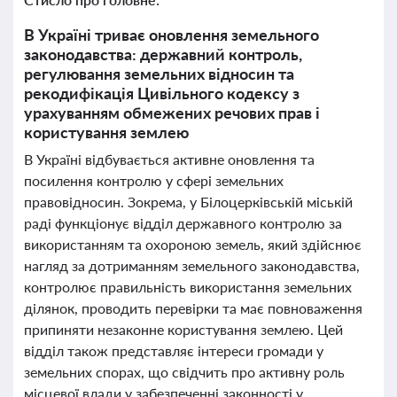
В Україні триває оновлення земельного
законодавства: державний контроль,
регулювання земельних відносин та
рекодифікація Цивільного кодексу з
урахуванням обмежених речових прав і
користування землею
В Україні відбувається активне оновлення та
посилення контролю у сфері земельних
правовідносин. Зокрема, у Білоцерківській міській
раді функціонує відділ державного контролю за
використанням та охороною земель, який здійснює
нагляд за дотриманням земельного законодавства,
контролює правильність використання земельних
ділянок, проводить перевірки та має повноваження
припиняти незаконне користування землею. Цей
відділ також представляє інтереси громади у
земельних спорах, що свідчить про активну роль
місцевої влади у забезпеченні законності у