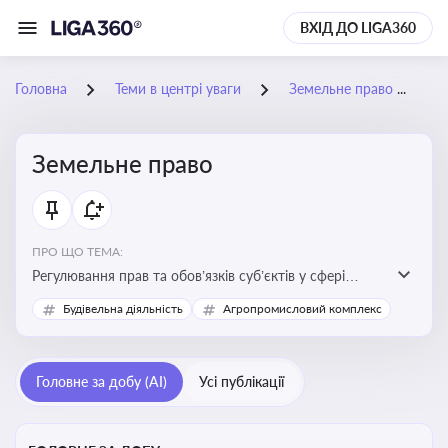
ВХІД ДО LIGA360
Головна
Теми в центрі уваги
Земельне право
Земельне право
ПРО ЩО ТЕМА:
Регулювання прав та обов’язків суб’єктів у сфері
користування землею, земельний сервітут, що є
Будівельна діяльність
Агропромисловий комплекс
критично важливим для захисту майнових прав
власників, орендарів та держави, а також для
ефективного управління земельними ресурсами
Головне за добу (AI)
Усі публікації