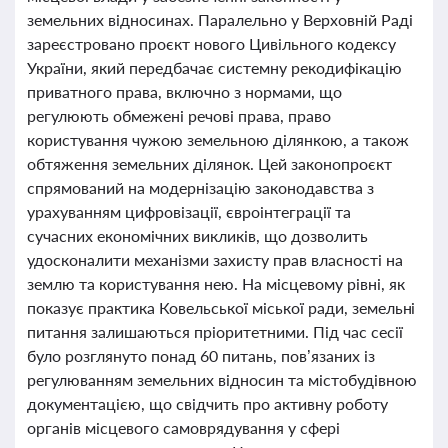
земельних відносинах. Паралельно у Верховній Раді
зареєстровано проєкт нового Цивільного кодексу
України, який передбачає системну рекодифікацію
приватного права, включно з нормами, що
регулюють обмежені речові права, право
користування чужою земельною ділянкою, а також
обтяження земельних ділянок. Цей законопроєкт
спрямований на модернізацію законодавства з
урахуванням цифровізації, євроінтеграції та
сучасних економічних викликів, що дозволить
удосконалити механізми захисту прав власності на
землю та користування нею. На місцевому рівні, як
показує практика Ковельської міської ради, земельні
питання залишаються пріоритетними. Під час сесії
було розглянуто понад 60 питань, пов’язаних із
регулюванням земельних відносин та містобудівною
документацією, що свідчить про активну роботу
органів місцевого самоврядування у сфері