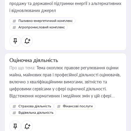
продажу та державної підтримки енергії з альтернативних
і відновлюваних джерел
Паливно-енергетичний комплекс
Агропромисловий комплекс
Оціночна діяльність
Про що тема:
Тема охоплює правове регулювання оцінки
майна, майнових прав і професійної діяльності оцінювачів,
включно з кваліфікаційними вимогами, звітністю та
цифровими сервісами у сфері оціночної діяльності.
Відстеження нормативних і медійних змін у цій сфері
корисне для власника бізнесу, керівника, юриста або
Страхова діяльність
Фінансові послуги
бухгалтера під час оподаткування, приватизації, оренди
Будівельна діяльність
державного майна, корпоративних угод і перевірки
статусу суб'єктів оціночної діяльності