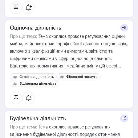
Оціночна діяльність
+8
Про що тема:
Тема охоплює правове регулювання оцінки
майна, майнових прав і професійної діяльності оцінювачів,
включно з кваліфікаційними вимогами, звітністю та
цифровими сервісами у сфері оціночної діяльності.
Відстеження нормативних і медійних змін у цій сфері
корисне для власника бізнесу, керівника, юриста або
Страхова діяльність
Фінансові послуги
бухгалтера під час оподаткування, приватизації, оренди
Будівельна діяльність
державного майна, корпоративних угод і перевірки
статусу суб'єктів оціночної діяльності
Будівельна діяльність
+5
Про що тема:
Тема охоплює правове регулювання
здійснення будівельної діяльності, порядок отримання