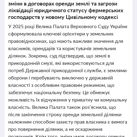
зміни в договорах оренди землі та загрози
ліквідації юридичного статусу фермерських
господарств у новому Цивільному кодексі
У 2025 році Велика Палата Верховного Суду України
сформулювала ключові орієнтири у земельних
правовідносинах, що мають важливе значення для
власників, орендарів та користувачів земельних
ділянок. Зокрема, суд підтвердив, що землі в
прикордонній смузі, які використовуються для
потреб Державної прикордонної служби, є землями
оборони і перебувають виключно у державній
власності з особливим правовим режимом, що
забезпечує національну безпеку. Це обмежує
можливість їх відчуження у приватну чи комунальну
власність. Велика Палата також роз’яснила, що
після закінчення строку оренди земельної ділянки
належним способом захисту прав власника є вимога
про повернення ділянки, а не оскарження
правочинів. Крім того, зміни умов договору оренди