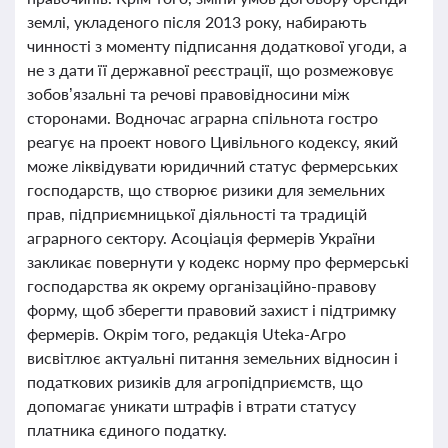
землі, укладеного після 2013 року, набирають
чинності з моменту підписання додаткової угоди, а
не з дати її державної реєстрації, що розмежовує
зобов’язальні та речові правовідносини між
сторонами. Водночас аграрна спільнота гостро
реагує на проект нового Цивільного кодексу, який
може ліквідувати юридичний статус фермерських
господарств, що створює ризики для земельних
прав, підприємницької діяльності та традицій
аграрного сектору. Асоціація фермерів України
закликає повернути у кодекс норму про фермерські
господарства як окрему організаційно-правову
форму, щоб зберегти правовий захист і підтримку
фермерів. Окрім того, редакція Uteka-Агро
висвітлює актуальні питання земельних відносин і
податкових ризиків для агропідприємств, що
допомагає уникати штрафів і втрати статусу
платника єдиного податку.