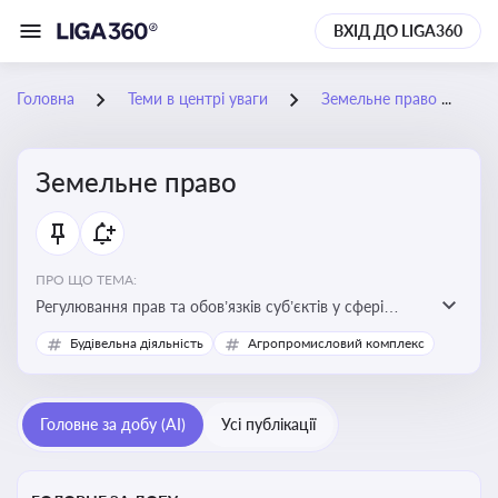
ВХІД ДО LIGA360
Головна
Теми в центрі уваги
Земельне право
Земельне право
ПРО ЩО ТЕМА:
Регулювання прав та обов’язків суб’єктів у сфері
користування землею, земельний сервітут, що є
Будівельна діяльність
Агропромисловий комплекс
критично важливим для захисту майнових прав
власників, орендарів та держави, а також для
ефективного управління земельними ресурсами
Головне за добу (AI)
Усі публікації